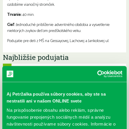
ozdobíme vianočný stromček.
Trvanie:
40 min.
Cieľ:
Jednoduché priblíženie adventného obdobia a vysvetlenie
niektorých zvykov deťom predškolského veku.
Podujatie pre deti z MŠ na Gessayovej, Lachovej a Jankolovej ul.
Najbližšie podujatia
Čítame ušami. Audioknihy v
DNES
ponuke petržalskej knižnice
Každý deň
Máme skvelé správy pre všetkých milovníkov kníh a príbehov!
Aj Petržalka používa súbory cookies, aby ste sa
Odteraz si môžete v našej knižnici nielen požičať klasické
nestratili ani v našom ONLINE svete
papierové knihy a e-knihy, a...
Na prispôsobenie obsahu alebo reklám, správne
fungovanie prepojených sociálnych médií a analýzu
Výdajný knižný box dostupný 24/7
návštevnosti používame súbory cookies. Informácie o
Každý deň