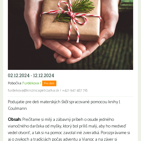
02.12.2024 - 12.12.2024
Pobočka
Furdekova 1
Pre deti
furdekova@kniznicapetrzalka.sk
|
+421 947 487 718
Podujatie pre deti materských škôl spracované pomocou knihy J.
Coulmann.
Obsah:
Prečítame si milý a zábavný príbeh o osude jedného
vianočného darčeka od myšky, ktorý bol príliš malý, aby ho medveď
vedel otvoriť, a tak si na pomoc zavolal iné zvieratká. Porozprávame si
aj o zvykoch a tradíciách počas adventu a Vianoc a na záver si