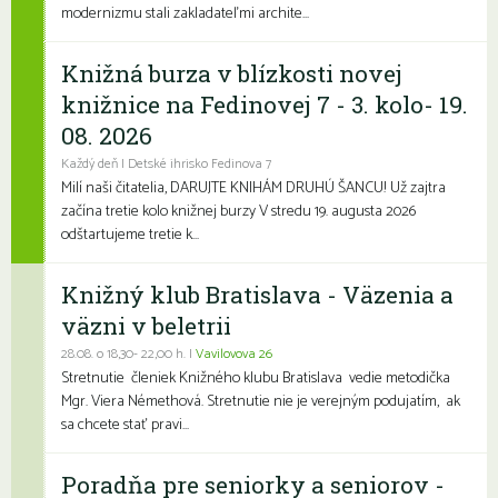
modernizmu stali zakladateľmi archite...
Knižná burza v blízkosti novej
knižnice na Fedinovej 7 - 3. kolo- 19.
08. 2026
Každý deň | Detské ihrisko Fedinova 7
Milí naši čitatelia, DARUJTE KNIHÁM DRUHÚ ŠANCU! Už zajtra
začína tretie kolo knižnej burzy V stredu 19. augusta 2026
odštartujeme tretie k...
Knižný klub Bratislava - Väzenia a
väzni v beletrii
28.08. o 18,30- 22,00 h. |
Vavilovova 26
Stretnutie členiek Knižného klubu Bratislava vedie metodička
Mgr. Viera Némethová. Stretnutie nie je verejným podujatím, ak
sa chcete stať pravi...
Poradňa pre seniorky a seniorov -