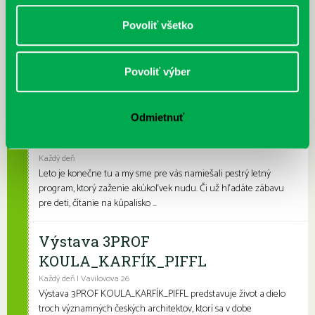
Prečítané leto v petržalskej knižnici
Povoliť všetko
Každý deň |
Furdekova 1
,
Turnianska 10
,
Vavilovova 24
,
Vyšehradská 27
Prečítané leto je celoslovenský projekt, ktorý spája skvelé knihy s
letnými aktivitami a zábavou. Na našich detských a rodinných
Povoliť výber
pobočkách si knihovní...
Leto v knižnici, knižné burzy aj
Odmietnuť
dotyk architektúry
Každý deň
Leto je konečne tu a my sme pre vás namiešali pestrý letný
program, ktorý zaženie akúkoľvek nudu. Či už hľadáte zábavu
pre deti, čítanie na kúpalisko ...
Výstava 3PROF
KOULA_KARFÍK_PIFFL
Každý deň | Vavilovova 26
Výstava 3PROF KOULA_KARFÍK_PIFFL predstavuje život a dielo
troch významných českých architektov, ktorí sa v dobe