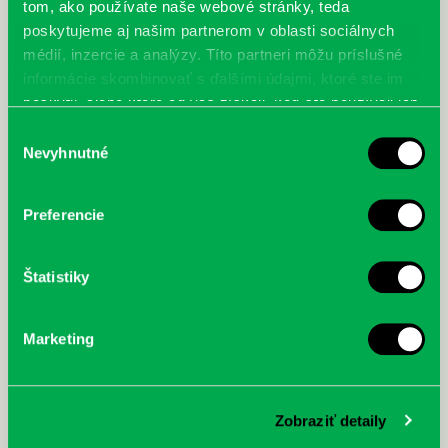
tom, ako používate naše webové stránky, teda
Výdajný box na knihy Knižnice Petržalka je umiestnený pri
poskytujeme aj našim partnerom v oblasti sociálnych
vchode do Petržalskej plavárne na Tupolevovej 7B a jeho obsluha
médií, inzercie a analýzy. Títo partneri môžu príslušné
je užívateľsky veľmi jednodu...
informácie skombinovať s ďalšími údajmi, ktoré ste im
poskytli, alebo ktoré od vás získali, keď ste používali ich
Kubo Club už aj v petržalskej
služby.
Výber
knižnici
Nevyhnutné
súhlasu
Každý deň |
Furdekova 1
,
Haanova 37
,
Lietavská 16
,
Prokofievova 5
,
Rovniankova 3
,
Turnianska 10
,
Vavilovova 24
,
Vavilovova 26
,
Vyšehradská 27
Preferencie
Obľúbení knižní hrdinovia už aj v petržalskej knižnici. Mať so
sebou vždy a všade po ruke kvalitnú a ľúbivú knihu na čítanie pre
deti je naozaj skv...
Štatistiky
Letné výpožičné hodiny knižnice
Marketing
Každý deň |
Furdekova 1
,
Haanova 37
,
Rovniankova 3
,
Turnianska 10
,
Vavilovova 24
,
Vavilovova 26
,
Vyšehradská 27
Počas letných mesiacov upravujeme výpožičné hodiny. Knižnica
bude otvorená viac v dopoludňajších hodinách a menej v
podvečerných hodinách, keď býva na...
Zobraziť detaily