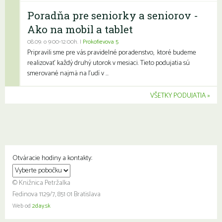
Poradňa pre seniorky a seniorov -
Ako na mobil a tablet
08.09. o 9:00-12:00h. |
Prokofievova 5
Pripravili sme pre vás pravidelné poradenstvo, ktoré budeme
realizovať každý druhý utorok v mesiaci. Tieto podujatia sú
smerované najmä na ľudí v ...
VŠETKY PODUJATIA
Otváracie hodiny a kontakty:
© Knižnica Petržalka
Fedinova 1129/7, 851 01 Bratislava
Web od
2day.sk