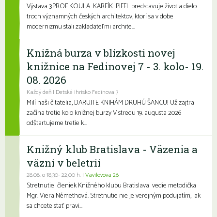
Výstava 3PROF KOULA_KARFÍK_PIFFL predstavuje život a dielo
troch významných českých architektov, ktorí sa v dobe
modernizmu stali zakladateľmi archite...
Knižná burza v blízkosti novej
knižnice na Fedinovej 7 - 3. kolo- 19.
08. 2026
Každý deň | Detské ihrisko Fedinova 7
Milí naši čitatelia, DARUJTE KNIHÁM DRUHÚ ŠANCU! Už zajtra
začína tretie kolo knižnej burzy V stredu 19. augusta 2026
odštartujeme tretie k...
Knižný klub Bratislava - Väzenia a
väzni v beletrii
28.08. o 18,30- 22,00 h. |
Vavilovova 26
Stretnutie členiek Knižného klubu Bratislava vedie metodička
Mgr. Viera Némethová. Stretnutie nie je verejným podujatím, ak
sa chcete stať pravi...