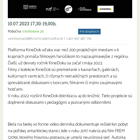
10.07.2023 17,30-19,00h.
Pobočka
Vavilovova 26
Komunitné stretnutia
Pre dospelých
vavilovova26@kniznicapetrzalka.sk
|
+421 947 487 716
Platforma KineDok vďaka viac než 200 projekčným miestam v 6
krajinách prináša filmovým fanúšikom to najzaujímavejšie z regiónu.
Ďalší, už deviaty ročník KineDoku sa začal 1.mája 2023.
Filmy z kolekcie KineDok sú premietané v kaviarňach, galériách,
kultúrnych centrách, či rôznych netradičných priestoroch a sú
sprevádzané diskusiami s tvorcami, filmármi či inými zaujímavými
hosťami.
V roku 2022 rozšíril KineDok distribúciu aj do knižníc. Tieto projekcie sú
doplnené diskusiami s pedagógmi a pozvanými odborníkmi.
Biela na bielej vo forme video denníka dokumentuje režisérkin pobyt
na poľskej antarktickej stanici, kde v roku 2017 nakrúcala film FREM
(2019), ktorého hlavnou postavou je umelá neurónová sieť. Autorka