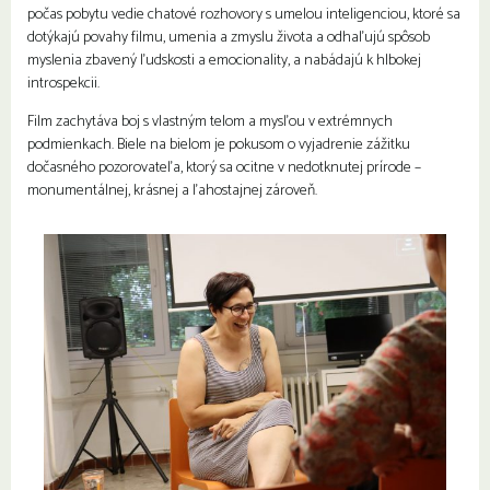
počas pobytu vedie chatové rozhovory s umelou inteligenciou, ktoré sa
dotýkajú povahy filmu, umenia a zmyslu života a odhaľujú spôsob
myslenia zbavený ľudskosti a emocionality, a nabádajú k hlbokej
introspekcii.
Film zachytáva boj s vlastným telom a mysľou v extrémnych
podmienkach. Biele na bielom je pokusom o vyjadrenie zážitku
dočasného pozorovateľa, ktorý sa ocitne v nedotknutej prírode –
monumentálnej, krásnej a ľahostajnej zároveň.