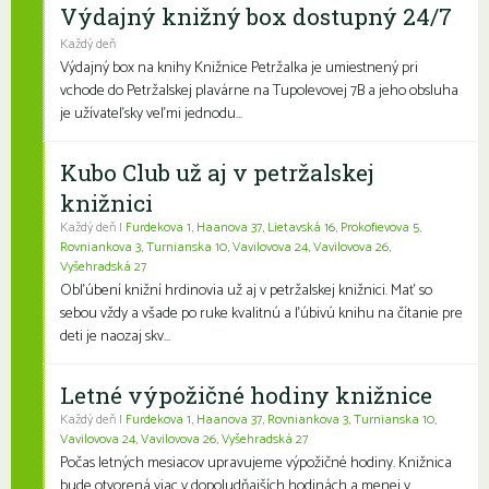
Výdajný knižný box dostupný 24/7
Každý deň
Výdajný box na knihy Knižnice Petržalka je umiestnený pri
vchode do Petržalskej plavárne na Tupolevovej 7B a jeho obsluha
je užívateľsky veľmi jednodu...
Kubo Club už aj v petržalskej
knižnici
Každý deň |
Furdekova 1
,
Haanova 37
,
Lietavská 16
,
Prokofievova 5
,
Rovniankova 3
,
Turnianska 10
,
Vavilovova 24
,
Vavilovova 26
,
Vyšehradská 27
Obľúbení knižní hrdinovia už aj v petržalskej knižnici. Mať so
sebou vždy a všade po ruke kvalitnú a ľúbivú knihu na čítanie pre
deti je naozaj skv...
Letné výpožičné hodiny knižnice
Každý deň |
Furdekova 1
,
Haanova 37
,
Rovniankova 3
,
Turnianska 10
,
Vavilovova 24
,
Vavilovova 26
,
Vyšehradská 27
Počas letných mesiacov upravujeme výpožičné hodiny. Knižnica
bude otvorená viac v dopoludňajších hodinách a menej v