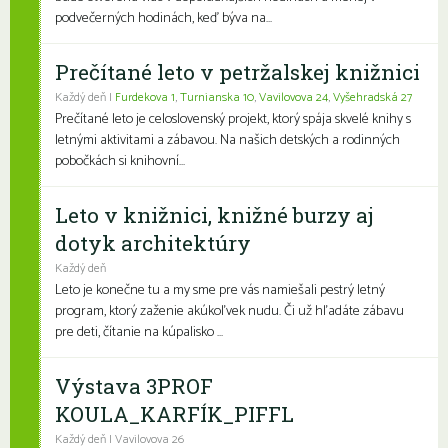
podvečerných hodinách, keď býva na...
Prečítané leto v petržalskej knižnici
Každý deň |
Furdekova 1
,
Turnianska 10
,
Vavilovova 24
,
Vyšehradská 27
Prečítané leto je celoslovenský projekt, ktorý spája skvelé knihy s
letnými aktivitami a zábavou. Na našich detských a rodinných
pobočkách si knihovní...
Leto v knižnici, knižné burzy aj
dotyk architektúry
Každý deň
Leto je konečne tu a my sme pre vás namiešali pestrý letný
program, ktorý zaženie akúkoľvek nudu. Či už hľadáte zábavu
pre deti, čítanie na kúpalisko ...
Výstava 3PROF
KOULA_KARFÍK_PIFFL
Každý deň | Vavilovova 26