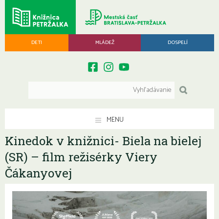
DETI
MLÁDEŽ
DOSPELÍ
MENU
Kinedok v knižnici- Biela na bielej
(SR) – film režisérky Viery
Čákanyovej