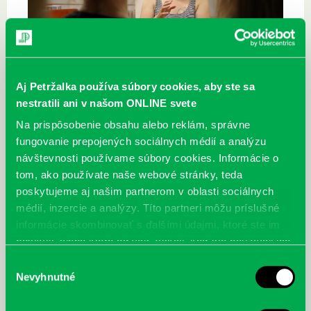
Aj Petržalka používa súbory cookies, aby ste sa
nestratili ani v našom ONLINE svete
Na prispôsobenie obsahu alebo reklám, správne
fungovanie prepojených sociálnych médií a analýzu
návštevnosti používame súbory cookies. Informácie o
tom, ako používate naše webové stránky, teda
poskytujeme aj našim partnerom v oblasti sociálnych
médií, inzercie a analýzy. Títo partneri môžu príslušné
informácie skombinovať s ďalšími údajmi, ktoré ste im
poskytli, alebo ktoré od vás získali, keď ste používali ich
služby.
Výber
Nevyhnutné
súhlasu