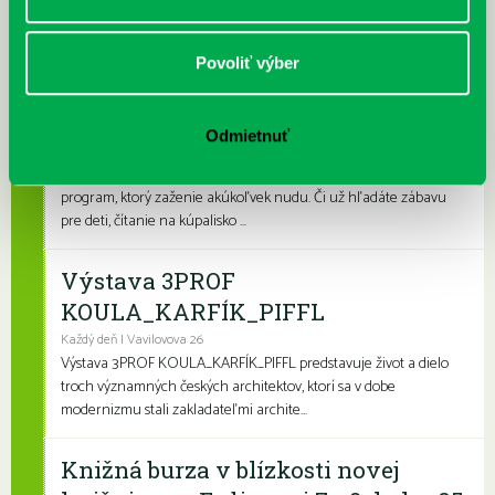
letnými aktivitami a zábavou. Na našich detských a rodinných
pobočkách si knihovní...
Povoliť výber
Leto v knižnici, knižné burzy aj
dotyk architektúry
Odmietnuť
Každý deň
Leto je konečne tu a my sme pre vás namiešali pestrý letný
program, ktorý zaženie akúkoľvek nudu. Či už hľadáte zábavu
pre deti, čítanie na kúpalisko ...
Výstava 3PROF
KOULA_KARFÍK_PIFFL
Každý deň | Vavilovova 26
Výstava 3PROF KOULA_KARFÍK_PIFFL predstavuje život a dielo
troch významných českých architektov, ktorí sa v dobe
modernizmu stali zakladateľmi archite...
Knižná burza v blízkosti novej