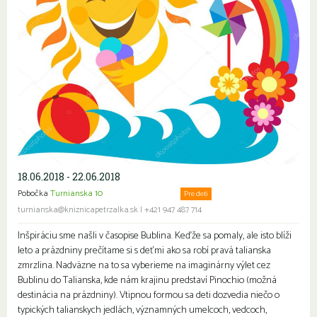
18.06.2018 - 22.06.2018
Pobočka
Turnianska 10
Komunitné stretnutia
Pre deti
Rodiny s deťmi
turnianska@kniznicapetrzalka.sk
|
+421 947 487 714
Inšpiráciu sme našli v časopise Bublina. Keďže sa pomaly, ale isto blíži
leto a prázdniny prečítame si s deťmi ako sa robí pravá talianska
zmrzlina. Nadväzne na to sa vyberieme na imaginárny výlet cez
Bublinu do Talianska, kde nám krajinu predstaví Pinochio (možná
destinácia na prázdniny). Vtipnou formou sa deti dozvedia niečo o
typických talianskych jedlách, významných umelcoch, vedcoch,