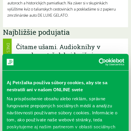
autoroch a historických pamiatkach. Na záver si v skupinkách
vylúštime kvíz o talianskych cestovinách a poskladáme si z papieru
zmrzlinárske auto DE LUXE GELATO.
Najbližšie podujatia
Čítame ušami. Audioknihy v
DNES
ponuke petržalskej knižnice
Každý deň
Máme skvelé správy pre všetkých milovníkov kníh a príbehov!
Odteraz si môžete v našej knižnici nielen požičať klasické
papierové knihy a e-knihy, a...
Aj Petržalka používa súbory cookies, aby ste sa
nestratili ani v našom ONLINE svete
Výdajný knižný box dostupný 24/7
Na prispôsobenie obsahu alebo reklám, správne
Každý deň
fungovanie prepojených sociálnych médií a analýzu
Výdajný box na knihy Knižnice Petržalka je umiestnený pri
návštevnosti používame súbory cookies. Informácie o
vchode do Petržalskej plavárne na Tupolevovej 7B a jeho obsluha
tom, ako používate naše webové stránky, teda
je užívateľsky veľmi jednodu...
poskytujeme aj našim partnerom v oblasti sociálnych