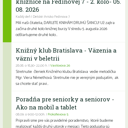
knižnice na Fedinovej 7 - 2. kolo- 05.
08. 2026
Každý deň | Detské ihrisko Fedinova 7
Milí naši čitatelia, DARUJTE KNIHÁM DRUHÚ ŠANCU! Už zajtra
začína druhé kolo knižnej burzy V stredu 5. augusta 2026
odštartujeme druhé kolo...
Knižný klub Bratislava - Väzenia a
väzni v beletrii
28.08. o 18,30- 22,00 h. |
Vavilovova 26
Stretnutie členiek Knižného klubu Bratislava vedie metodička
Mgr. Viera Némethová. Stretnutie nie je verejným podujatím, ak
sa chcete stať pravi...
Poradňa pre seniorky a seniorov -
Ako na mobil a tablet
08.09. o 9:00-12:00h. |
Prokofievova 5
Pripravili sme pre vás pravidelné poradenstvo, ktoré budeme
realizovať každý druhý utorok v mesiaci. Tieto podujatia sú