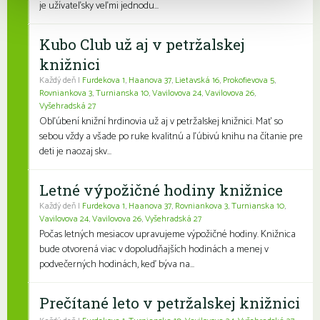
je užívateľsky veľmi jednodu...
Kubo Club už aj v petržalskej
knižnici
Každý deň |
Furdekova 1
,
Haanova 37
,
Lietavská 16
,
Prokofievova 5
,
Rovniankova 3
,
Turnianska 10
,
Vavilovova 24
,
Vavilovova 26
,
Vyšehradská 27
Obľúbení knižní hrdinovia už aj v petržalskej knižnici. Mať so
sebou vždy a všade po ruke kvalitnú a ľúbivú knihu na čítanie pre
deti je naozaj skv...
Letné výpožičné hodiny knižnice
Každý deň |
Furdekova 1
,
Haanova 37
,
Rovniankova 3
,
Turnianska 10
,
Vavilovova 24
,
Vavilovova 26
,
Vyšehradská 27
Počas letných mesiacov upravujeme výpožičné hodiny. Knižnica
bude otvorená viac v dopoludňajších hodinách a menej v
podvečerných hodinách, keď býva na...
Prečítané leto v petržalskej knižnici