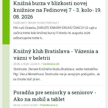
Knižná burza v blízkosti novej
knižnice na Fedinovej 7 - 3. kolo- 19.
08. 2026
Každý deň | Detské ihrisko Fedinova 7
Milí naši čitatelia, DARUJTE KNIHÁM DRUHÚ ŠANCU! Už zajtra
začína tretie kolo knižnej burzy V stredu 19. augusta 2026
odštartujeme tretie k...
Knižný klub Bratislava - Väzenia a
väzni v beletrii
28.08. o 18,30- 22,00 h. |
Vavilovova 26
Stretnutie členiek Knižného klubu Bratislava vedie metodička
Mgr. Viera Némethová. Stretnutie nie je verejným podujatím, ak
sa chcete stať pravi...
Poradňa pre seniorky a seniorov -
Ako na mobil a tablet
08.09. o 9:00-12:00h. |
Prokofievova 5