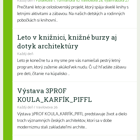
Každý deň |
Furdekova 1
,
Turnianska 10
,
Vavilovova 24
,
Vyšehradská 27
Prečítané leto je celoslovenský projekt, ktorý spája skvelé knihy s
letnými aktivitami a zábavou. Na našich detských a rodinných
pobočkách si knihovní...
Leto v knižnici, knižné burzy aj
dotyk architektúry
Každý deň
Leto je konečne tu a my sme pre vás namiešali pestrý letný
program, ktorý zaženie akúkoľvek nudu. Či už hľadáte zábavu
pre deti, čítanie na kúpalisko ...
Výstava 3PROF
KOULA_KARFÍK_PIFFL
Každý deň | Vavilovova 26
Výstava 3PROF KOULA_KARFÍK_PIFFL predstavuje život a dielo
troch významných českých architektov, ktorí sa v dobe
modernizmu stali zakladateľmi archite...