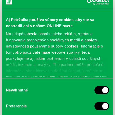
Aj Petržalka používa súbory cookies, aby ste sa
nestratili ani v našom ONLINE svete
Na prispôsobenie obsahu alebo reklám, správne
fungovanie prepojených sociálnych médií a analýzu
návštevnosti používame súbory cookies. Informácie o
tom, ako používate naše webové stránky, teda
poskytujeme aj našim partnerom v oblasti sociálnych
médií, inzercie a analýzy. Títo partneri môžu príslušné
informácie skombinovať s ďalšími údajmi, ktoré ste im
poskytli, alebo ktoré od vás získali, keď ste používali ich
služby.
Výber
Nevyhnutné
súhlasu
Preferencie