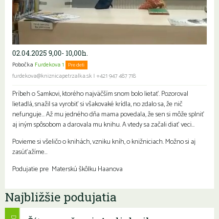
02.04.2025 9,00- 10,00h.
Pobočka
Furdekova 1
Pre deti
furdekova@kniznicapetrzalka.sk
|
+421 947 487 718
Príbeh o Samkovi, ktorého najväčším snom bolo lietať. Pozoroval
lietadlá, snažil sa vyrobiť si všakovaké krídla, no zdalo sa, že nič
nefunguje… Až mu jedného dňa mama povedala, že sen si môže splniť
aj iným spôsobom a darovala mu knihu. A vtedy sa začali diať veci…
Povieme si všeličo o knihách, vzniku kníh, o knižniciach. Možno si aj
zasúťažíme…
Podujatie pre Materskú škôlku Haanova
Najbližšie podujatia