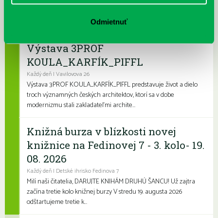
Leto je konečne tu a my sme pre vás namiešali pestrý letný
program, ktorý zaženie akúkoľvek nudu. Či už hľadáte zábavu
pre deti, čítanie na kúpalisko ...
Odmietnuť
Výstava 3PROF
KOULA_KARFÍK_PIFFL
Každý deň | Vavilovova 26
Výstava 3PROF KOULA_KARFÍK_PIFFL predstavuje život a dielo
troch významných českých architektov, ktorí sa v dobe
modernizmu stali zakladateľmi archite...
Knižná burza v blízkosti novej
knižnice na Fedinovej 7 - 3. kolo- 19.
08. 2026
Každý deň | Detské ihrisko Fedinova 7
Milí naši čitatelia, DARUJTE KNIHÁM DRUHÚ ŠANCU! Už zajtra
začína tretie kolo knižnej burzy V stredu 19. augusta 2026
odštartujeme tretie k...