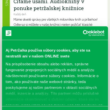
Čítame ušami. Audioknihy v
DNES
ponuke petržalskej knižnice
Každý deň
Máme skvelé správy pre všetkých milovníkov kníh a príbehov!
Odteraz si môžete v našej knižnici nielen požičať klasické
papierové knihy a e-knihy, a...
Výdajný knižný box dostupný 24/7
Každý deň
Aj Petržalka používa súbory cookies, aby ste sa
Výdajný box na knihy Knižnice Petržalka je umiestnený pri
nestratili ani v našom ONLINE svete
vchode do Petržalskej plavárne na Tupolevovej 7B a jeho obsluha
Na prispôsobenie obsahu alebo reklám, správne
je užívateľsky veľmi jednodu...
fungovanie prepojených sociálnych médií a analýzu
návštevnosti používame súbory cookies. Informácie o
Kubo Club už aj v petržalskej
tom, ako používate naše webové stránky, teda
knižnici
poskytujeme aj našim partnerom v oblasti sociálnych
Každý deň |
Furdekova 1
,
Haanova 37
,
Lietavská 16
,
Prokofievova 5
,
médií, inzercie a analýzy. Títo partneri môžu príslušné
Rovniankova 3
,
Turnianska 10
,
Vavilovova 24
,
Vavilovova 26
,
informácie skombinovať s ďalšími údajmi, ktoré ste im
Vyšehradská 27
Obľúbení knižní hrdinovia už aj v petržalskej knižnici. Mať so
poskytli, alebo ktoré od vás získali, keď ste používali ich