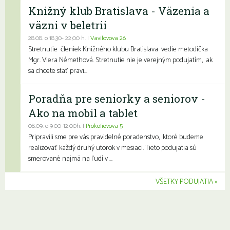
Knižný klub Bratislava - Väzenia a
väzni v beletrii
28.08. o 18,30- 22,00 h. |
Vavilovova 26
Stretnutie členiek Knižného klubu Bratislava vedie metodička
Mgr. Viera Némethová. Stretnutie nie je verejným podujatím, ak
sa chcete stať pravi...
Poradňa pre seniorky a seniorov -
Ako na mobil a tablet
08.09. o 9:00-12:00h. |
Prokofievova 5
Pripravili sme pre vás pravidelné poradenstvo, ktoré budeme
realizovať každý druhý utorok v mesiaci. Tieto podujatia sú
smerované najmä na ľudí v ...
VŠETKY PODUJATIA