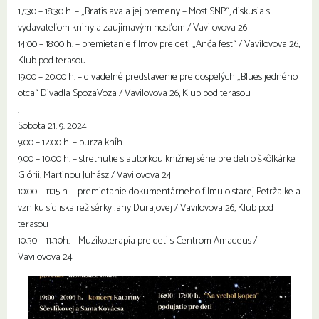
17:30 – 18:30 h. – „Bratislava a jej premeny – Most SNP“, diskusia s
vydavateľom knihy a zaujímavým hosťom / Vavilovova 26
14:00 – 18:00 h. – premietanie filmov pre deti „Anča fest“ / Vavilovova 26,
Klub pod terasou
19:00 – 20:00 h. – divadelné predstavenie pre dospelých „Blues jedného
otca“ Divadla SpozaVoza / Vavilovova 26, Klub pod terasou
.
Sobota 21. 9. 2024
9:00 – 12:00 h. – burza kníh
9:00 – 10:00 h. – stretnutie s autorkou knižnej série pre deti o škôlkárke
Glórii, Martinou Juhász / Vavilovova 24
10:00 – 11:15 h. – premietanie dokumentárneho filmu o starej Petržalke a
vzniku sídliska režisérky Jany Durajovej / Vavilovova 26, Klub pod
terasou
10:30 – 11:30h. – Muzikoterapia pre deti s Centrom Amadeus /
Vavilovova 24