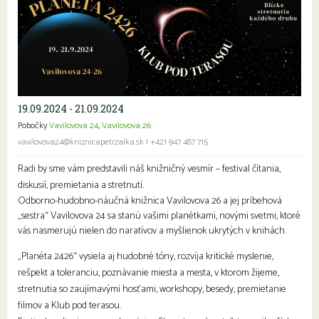
19.09.2024 - 21.09.2024
Pobočky
Vavilovova 24
,
Vavilovova 26
vavilovova24@kniznicapetrzalka.sk
|
+421 947 487 715
Radi by sme vám predstavili náš knižničný vesmír – festival čítania,
diskusií, premietania a stretnutí.
Odborno-hudobno-náučná knižnica Vavilovova 26 a jej príbehová
„sestra“ Vavilovova 24 sa stanú vašimi planétkami, novými svetmi, ktoré
vás nasmerujú nielen do naratívov a myšlienok ukrytých v knihách.
„Planéta 2426“ vysiela aj hudobné tóny, rozvíja kritické myslenie,
rešpekt a toleranciu, poznávanie miesta a mesta, v ktorom žijeme,
stretnutia so zaujímavými hosťami, workshopy, besedy, premietanie
filmov a Klub pod terasou.