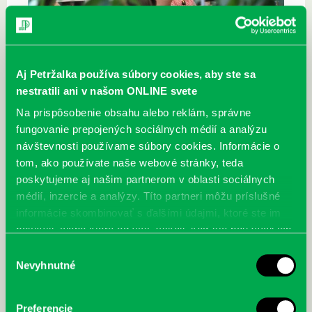
Aj Petržalka používa súbory cookies, aby ste sa
nestratili ani v našom ONLINE svete
Na prispôsobenie obsahu alebo reklám, správne
fungovanie prepojených sociálnych médií a analýzu
návštevnosti používame súbory cookies. Informácie o
tom, ako používate naše webové stránky, teda
poskytujeme aj našim partnerom v oblasti sociálnych
médií, inzercie a analýzy. Títo partneri môžu príslušné
informácie skombinovať s ďalšími údajmi, ktoré ste im
poskytli, alebo ktoré od vás získali, keď ste používali ich
služby.
Výber
Nevyhnutné
súhlasu
Preferencie