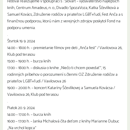
Festival realizujeme v spolupráci s : Slovart – vydavateľstvo najlepších
kníh, Centrum Amadeus, n. o., Divadlo SpozaVoza, Katka Ščevlíková a
Samuel Kovács, Združenie rodičov a priateľov LGBT+ľudí, Fest Anča a s
finančnou podporou, ktorú nám z verejných zdrojov poskytol Fond na
podporu umenia.
.
Štvrtok 19. 9. 2024
14:00 – 18:00 h. – premietanie filmov pre deti „Anča fest“ / Vavilovova 26,
Klub pod terasou
15:00 – 19:00 h. – burza kníh
17:00 – 18:00 h. – diskusia o knihe „Niečo ti chcem povedať“, 15
rodinných príbehov o porozumení s členmi OZ Združenie rodičov a
priateľov LGBT+ľudí / Vavilovova 26
19:00 – 20:00 h. – koncert Kataríny Ščevlíkovej a Samuela Kovácsa /
Vavilovova 26, Klub pod terasou
.
Piatok 20. 9. 2024
14:00 – 17:00 h. – burza kníh
16:00 – 17:00 h. – Janka Michalová číta deťom z knihy Marianne Dubuc
„Na vrchol kopca“