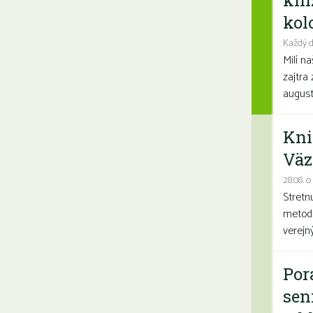
kni
kolo
Každý d
Milí n
zajtra 
august
Kni
Väz
28.08. o
Stretn
metodi
verejn
Por
sen