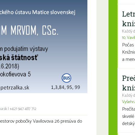
Let
kni
Každý d
10
,
Vavi
Počas 
Knižni
a mene
Pre
kni
Každý d
Vyšehr
Prečít
a.sk
|
+421 947 487 712
skvelé
estorov pobočky Vavilovova 26 presúva do
detský