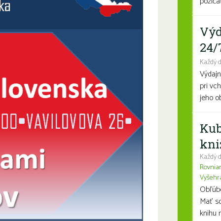
požičať
Výd
24/
Každý 
Výdajn
pri vc
jeho o
Kub
kni
Každý d
Rovnia
Vyšehr
Obľúben
Mať so
knihu n