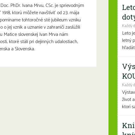
Doc. PhDr. Ivana Mrvu, CSc. je sprievodným
Let
918, ktorú môžete navštíviť od 23. mája
dot
ripomíname tohtoročné sté jubileum vzniku
Každý 
 o jej vznik a uznanie v zahraničí zaslúžili
Leto j
avu Matice slovenskej Ivan Mrva nám
letný 
ti, ktoré stáli pri dejinných udalostiach,
hľadáte
nska a Slovenska.
Výs
KO
Každý d
Výsta
život 
ktorí 
Kni