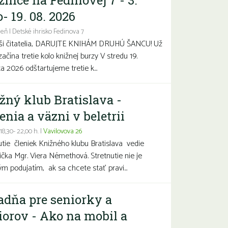
žnice na Fedinovej 7 - 3.
- 19. 08. 2026
eň | Detské ihrisko Fedinova 7
aši čitatelia, DARUJTE KNIHÁM DRUHÚ ŠANCU! Už
začína tretie kolo knižnej burzy V stredu 19.
a 2026 odštartujeme tretie k...
žný klub Bratislava -
enia a väzni v beletrii
 18,30- 22,00 h. |
Vavilovova 26
utie členiek Knižného klubu Bratislava vedie
čka Mgr. Viera Némethová. Stretnutie nie je
ým podujatím, ak sa chcete stať pravi...
adňa pre seniorky a
iorov - Ako na mobil a