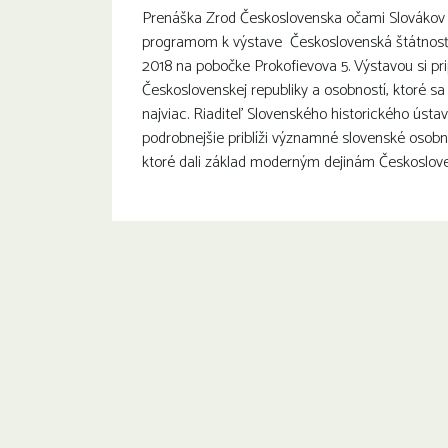
Prenáška Zrod Československa očami Slovákov 
programom k výstave Československá štátnosť 1
2018 na pobočke Prokofievova 5. Výstavou si p
Československej republiky a osobností, ktoré sa o
najviac. Riaditeľ Slovenského historického úst
podrobnejšie priblíži významné slovenské osobnos
ktoré dali základ moderným dejinám Českoslove