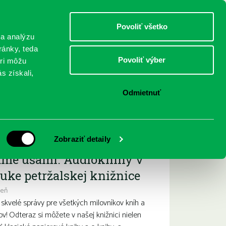
DETI
MLÁDEŽ
DOSPELÍ
Povoliť všetko
 a analýzu
ránky, teda
Povoliť výber
eri môžu
NICI
FEDINOVA
KONTAKTY
s získali,
Odmietnuť
ižšie podujatia
Zobraziť detaily
ame ušami. Audioknihy v
uke petržalskej knižnice
deň
kvelé správy pre všetkých milovníkov kníh a
ov! Odteraz si môžete v našej knižnici nielen