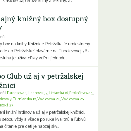
 klasické papierové knihy a e-knihy, a...
ajný knižný box dostupný
7
deň
ý box na knihy Knižnice Petržalka je umiestnený
hode do Petržalskej plavárne na Tupolevovej 7B a
bsluha je užívateľsky veľmi jednodu...
o Club už aj v petržalskej
žnici
eň |
Furdekova 1
,
Haanova 37
,
Lietavská 16
,
Prokofievova 5
,
nkova 3
,
Turnianska 10
,
Vavilovova 24
,
Vavilovova 26
,
adská 27
í knižní hrdinovia už aj v petržalskej knižnici.
 sebou vždy a všade po ruke kvalitnú a ľúbivú
a čítanie pre deti je naozaj skv...