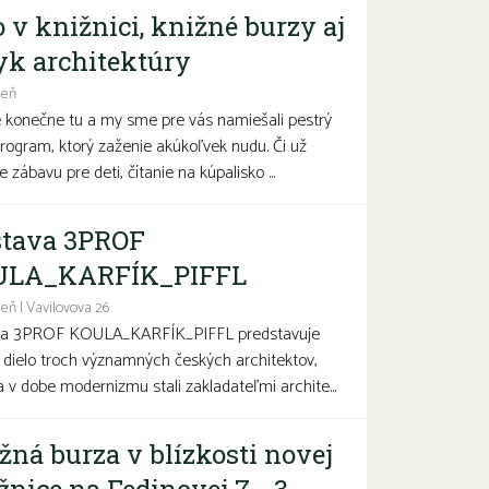
o v knižnici, knižné burzy aj
yk architektúry
deň
e konečne tu a my sme pre vás namiešali pestrý
program, ktorý zaženie akúkoľvek nudu. Či už
 zábavu pre deti, čítanie na kúpalisko ...
tava 3PROF
ULA_KARFÍK_PIFFL
eň | Vavilovova 26
va 3PROF KOULA_KARFÍK_PIFFL predstavuje
a dielo troch významných českých architektov,
sa v dobe modernizmu stali zakladateľmi archite...
žná burza v blízkosti novej