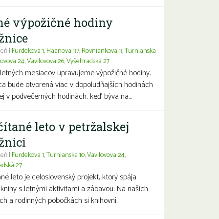
né výpožičné hodiny
žnice
eň |
Furdekova 1
,
Haanova 37
,
Rovniankova 3
,
Turnianska
lovova 24
,
Vavilovova 26
,
Vyšehradská 27
letných mesiacov upravujeme výpožičné hodiny.
ca bude otvorená viac v dopoludňajších hodinách
j v podvečerných hodinách, keď býva na...
čítané leto v petržalskej
žnici
eň |
Furdekova 1
,
Turnianska 10
,
Vavilovova 24
,
adská 27
ané leto je celoslovenský projekt, ktorý spája
 knihy s letnými aktivitami a zábavou. Na našich
ch a rodinných pobočkách si knihovní...