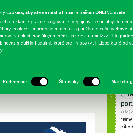
ry cookies, aby ste sa nestratili ani v našom ONLINE svete
lebo reklám, správne fungovanie prepojených sociálnych médií
bory cookies. Informácie o tom, ako používate naše webové st
erom v oblasti sociálnych médií, inzercie a analýzy. Títo partn
GY
SLUŽBY
PODUJATIA
POBOČKY
O KNIŽ
inovať s ďalšími údajmi, ktoré ste im poskytli, alebo ktoré od vá
y.
áška Zrod Československa očami Slovákov
MENA MIESTA!
Najbl
Preferencie
Štatistiky
Marketing
skoslovenska očami
DNES
Čít
pon
Každý 
Máme s
príbeh