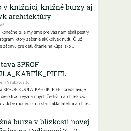
o v knižnici, knižné burzy aj
yk architektúry
deň
e konečne tu a my sme pre vás namiešali pestrý
program, ktorý zaženie akúkoľvek nudu. Či už
 zábavu pre deti, čítanie na kúpalisko ...
tava 3PROF
ULA_KARFÍK_PIFFL
eň | Vavilovova 26
va 3PROF KOULA_KARFÍK_PIFFL predstavuje
a dielo troch významných českých architektov,
sa v dobe modernizmu stali zakladateľmi archite...
žná burza v blízkosti novej