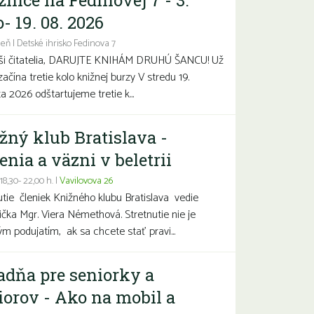
žnice na Fedinovej 7 - 3.
- 19. 08. 2026
eň | Detské ihrisko Fedinova 7
aši čitatelia, DARUJTE KNIHÁM DRUHÚ ŠANCU! Už
začína tretie kolo knižnej burzy V stredu 19.
a 2026 odštartujeme tretie k...
žný klub Bratislava -
enia a väzni v beletrii
 18,30- 22,00 h. |
Vavilovova 26
utie členiek Knižného klubu Bratislava vedie
čka Mgr. Viera Némethová. Stretnutie nie je
ým podujatím, ak sa chcete stať pravi...
adňa pre seniorky a
iorov - Ako na mobil a