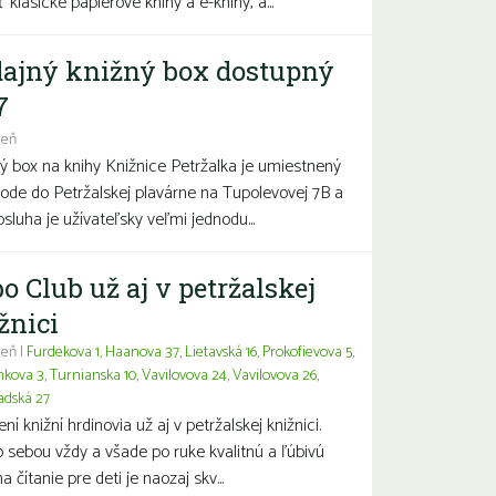
 klasické papierové knihy a e-knihy, a...
ajný knižný box dostupný
7
deň
ý box na knihy Knižnice Petržalka je umiestnený
hode do Petržalskej plavárne na Tupolevovej 7B a
bsluha je užívateľsky veľmi jednodu...
o Club už aj v petržalskej
žnici
eň |
Furdekova 1
,
Haanova 37
,
Lietavská 16
,
Prokofievova 5
,
nkova 3
,
Turnianska 10
,
Vavilovova 24
,
Vavilovova 26
,
adská 27
í knižní hrdinovia už aj v petržalskej knižnici.
 sebou vždy a všade po ruke kvalitnú a ľúbivú
a čítanie pre deti je naozaj skv...