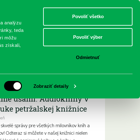
DETI
MLÁDEŽ
DOSPELÍ
Povoliť všetko
 a analýzu
ránky, teda
Povoliť výber
eri môžu
NICI
FEDINOVA
KONTAKTY
s získali,
Odmietnuť
ižšie podujatia
Zobraziť detaily
ame ušami. Audioknihy v
uke petržalskej knižnice
deň
kvelé správy pre všetkých milovníkov kníh a
ov! Odteraz si môžete v našej knižnici nielen