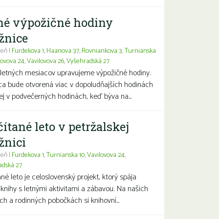
né výpožičné hodiny
žnice
eň |
Furdekova 1
,
Haanova 37
,
Rovniankova 3
,
Turnianska
lovova 24
,
Vavilovova 26
,
Vyšehradská 27
letných mesiacov upravujeme výpožičné hodiny.
ca bude otvorená viac v dopoludňajších hodinách
j v podvečerných hodinách, keď býva na...
čítané leto v petržalskej
žnici
eň |
Furdekova 1
,
Turnianska 10
,
Vavilovova 24
,
adská 27
ané leto je celoslovenský projekt, ktorý spája
 knihy s letnými aktivitami a zábavou. Na našich
ch a rodinných pobočkách si knihovní...