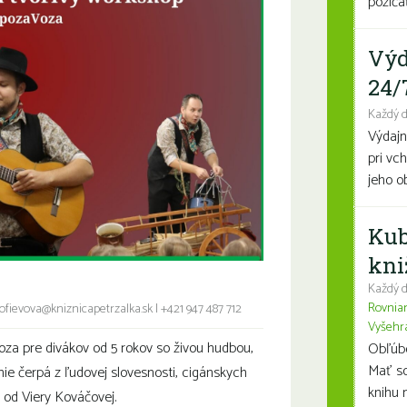
požičať
Výd
24/
Každý 
Výdajn
pri vc
jeho o
Kub
kni
Každý d
Rovnia
ofievova@kniznicapetrzalka.sk
|
+421 947 487 712
Vyšehr
oza
pre divákov od 5 rokov so živou hudbou,
Obľúben
Mať so
e čerpá z ľudovej slovesnosti, cigánskych
knihu n
o od Viery Kováčovej.