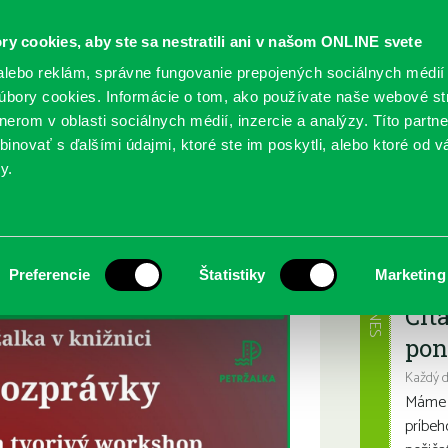
ry cookies, aby ste sa nestratili ani v našom ONLINE svete
lebo reklám, správne fungovanie prepojených sociálnych médií
bory cookies. Informácie o tom, ako používate naše webové st
erom v oblasti sociálnych médií, inzercie a analýzy. Títo partn
GY
SLUŽBY
PODUJATIA
POBOČKY
O KNIŽ
inovať s ďalšími údajmi, ktoré ste im poskytli, alebo ktoré od vá
y.
Najbl
Preferencie
Štatistiky
Marketing
DNES
Čít
pon
Každý 
Máme s
príbeh