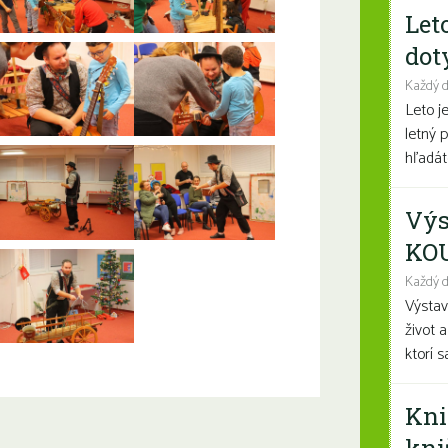
Let
dot
Každý 
Leto j
letný 
hľadáte
Výs
KO
Každý d
Výsta
život 
ktorí 
Kni