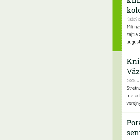
kni
kolo
Každý d
Milí n
zajtra 
august
Kni
Väz
28.08. o
Stretn
metodi
verejn
Por
sen