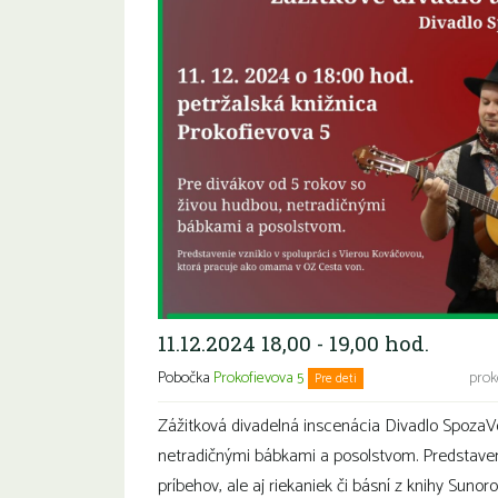
11.12.2024 18,00 - 19,00 hod.
Pobočka
Prokofievova 5
prok
Pre deti
Rodiny s deťmi
Zážitková divadelná inscenácia
Divadlo SpozaV
netradičnými bábkami a posolstvom. Predstaveni
príbehov, ale aj riekaniek či básní z knihy Sunor