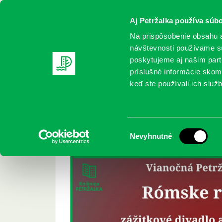
Aj Petržalka používa súbo
Na prispôsobenie obsahu a
návštevnosti používame sú
poskytujeme aj našim partn
REGISTRUJTE SA
ONLINE KATALÓ
príslušné informácie skomb
keď ste používali ich služb
Domov
Podujatia
Rómske rozprávky
Rómske rozprávky
Výber
Nevyhnutné
súhlasu