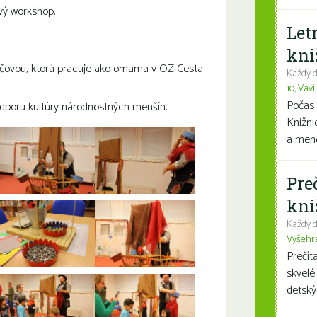
ivý workshop.
Let
kni
váčovou, ktorá pracuje ako omama v OZ
Cesta
Každý d
10
,
Vavi
Počas 
dporu kultúry národnostných menšín.
Knižni
a mene
Pre
kni
Každý d
Vyšehr
Prečít
skvelé
detský