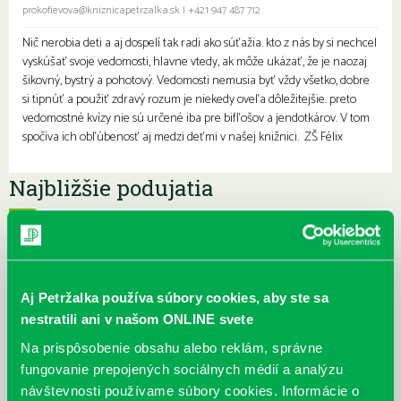
prokofievova@kniznicapetrzalka.sk
|
+421 947 487 712
Nič nerobia deti a aj dospelí tak radi ako súťažia. kto z nás by si nechcel
vyskúšať svoje vedomosti, hlavne vtedy, ak môže ukázať, že je naozaj
šikovný, bystrý a pohotový. Vedomosti nemusia byť vždy všetko, dobre
si tipnúť a použiť zdravý rozum je niekedy oveľa dôležitejšie. preto
vedomostné kvízy nie sú určené iba pre bifľošov a jendotkárov. V tom
spočíva ich obľúbenosť aj medzi deťmi v našej knižnici. ZŠ Félix
Najbližšie podujatia
Čítame ušami. Audioknihy v
DNES
ponuke petržalskej knižnice
Každý deň
Aj Petržalka používa súbory cookies, aby ste sa
Máme skvelé správy pre všetkých milovníkov kníh a príbehov!
Odteraz si môžete v našej knižnici nielen požičať klasické
nestratili ani v našom ONLINE svete
papierové knihy a e-knihy, a...
Na prispôsobenie obsahu alebo reklám, správne
fungovanie prepojených sociálnych médií a analýzu
Výdajný knižný box dostupný 24/7
návštevnosti používame súbory cookies. Informácie o