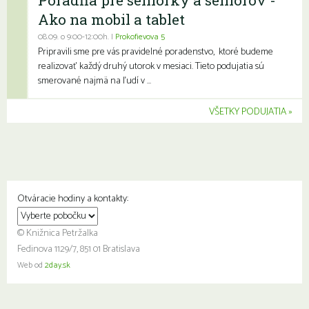
Ako na mobil a tablet
08.09. o 9:00-12:00h. |
Prokofievova 5
Pripravili sme pre vás pravidelné poradenstvo, ktoré budeme
realizovať každý druhý utorok v mesiaci. Tieto podujatia sú
smerované najmä na ľudí v ...
VŠETKY PODUJATIA
Otváracie hodiny a kontakty:
© Knižnica Petržalka
Fedinova 1129/7, 851 01 Bratislava
Web od
2day.sk