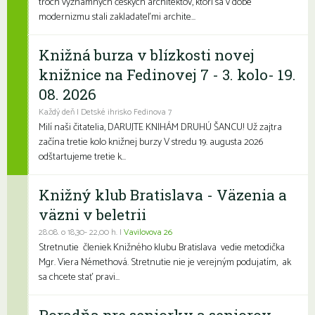
troch významných českých architektov, ktorí sa v dobe
modernizmu stali zakladateľmi archite...
Knižná burza v blízkosti novej
knižnice na Fedinovej 7 - 3. kolo- 19.
08. 2026
Každý deň | Detské ihrisko Fedinova 7
Milí naši čitatelia, DARUJTE KNIHÁM DRUHÚ ŠANCU! Už zajtra
začína tretie kolo knižnej burzy V stredu 19. augusta 2026
odštartujeme tretie k...
Knižný klub Bratislava - Väzenia a
väzni v beletrii
28.08. o 18,30- 22,00 h. |
Vavilovova 26
Stretnutie členiek Knižného klubu Bratislava vedie metodička
Mgr. Viera Némethová. Stretnutie nie je verejným podujatím, ak
sa chcete stať pravi...
Poradňa pre seniorky a seniorov -