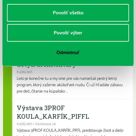
Prečítané leto v petržalskej knižnici
Povoliť všetko
Každý deň |
Furdekova 1
,
Turnianska 10
,
Vavilovova 24
,
Vyšehradská 27
Prečítané leto je celoslovenský projekt, ktorý spája skvelé knihy s
letnými aktivitami a zábavou. Na našich detských a rodinných
Povoliť výber
pobočkách si knihovní...
Odmietnuť
Leto v knižnici, knižné burzy aj
dotyk architektúry
Každý deň
Leto je konečne tu a my sme pre vás namiešali pestrý letný
program, ktorý zaženie akúkoľvek nudu. Či už hľadáte zábavu
pre deti, čítanie na kúpalisko ...
Výstava 3PROF
KOULA_KARFÍK_PIFFL
Každý deň | Vavilovova 26
Výstava 3PROF KOULA_KARFÍK_PIFFL predstavuje život a dielo