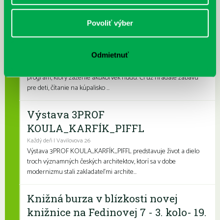
pobočkách si knihovní...
Povoliť výber
Leto v knižnici, knižné burzy aj
dotyk architektúry
Odmietnuť
Každý deň
Leto je konečne tu a my sme pre vás namiešali pestrý letný
program, ktorý zaženie akúkoľvek nudu. Či už hľadáte zábavu
pre deti, čítanie na kúpalisko ...
Výstava 3PROF
KOULA_KARFÍK_PIFFL
Každý deň | Vavilovova 26
Výstava 3PROF KOULA_KARFÍK_PIFFL predstavuje život a dielo
troch významných českých architektov, ktorí sa v dobe
modernizmu stali zakladateľmi archite...
Knižná burza v blízkosti novej
knižnice na Fedinovej 7 - 3. kolo- 19.