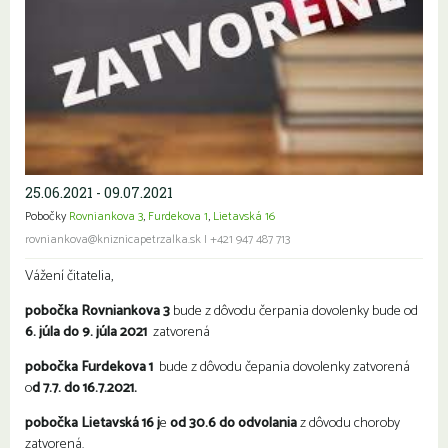
25.06.2021 - 09.07.2021
Pobočky
Rovniankova 3
,
Furdekova 1
,
Lietavská 16
rovniankova@kniznicapetrzalka.sk
|
+421 947 487 713
Vážení čitatelia,
pobočka Rovniankova 3
bude z dôvodu čerpania dovolenky bude od
6. júla do 9. júla 2021
zatvorená
pobočka Furdekova 1
bude z dôvodu čepania dovolenky zatvorená
o
d 7.7. do 16.7.2021.
pobočka Lietavská 16 j
e
od 30.6 do odvolania
z dôvodu choroby
zatvorená.