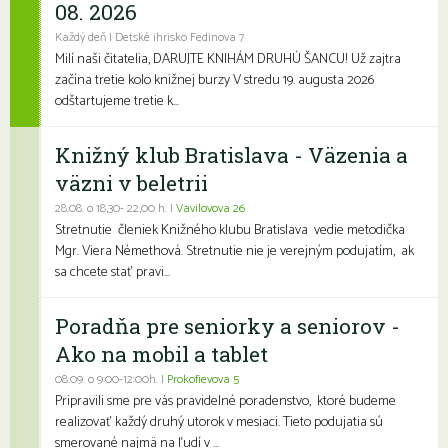
08. 2026
Každý deň | Detské ihrisko Fedinova 7
Milí naši čitatelia, DARUJTE KNIHÁM DRUHÚ ŠANCU! Už zajtra
začína tretie kolo knižnej burzy V stredu 19. augusta 2026
odštartujeme tretie k...
Knižný klub Bratislava - Väzenia a
väzni v beletrii
28.08. o 18,30- 22,00 h. |
Vavilovova 26
Stretnutie členiek Knižného klubu Bratislava vedie metodička
Mgr. Viera Némethová. Stretnutie nie je verejným podujatím, ak
sa chcete stať pravi...
Poradňa pre seniorky a seniorov -
Ako na mobil a tablet
08.09. o 9:00-12:00h. |
Prokofievova 5
Pripravili sme pre vás pravidelné poradenstvo, ktoré budeme
realizovať každý druhý utorok v mesiaci. Tieto podujatia sú
smerované najmä na ľudí v ...