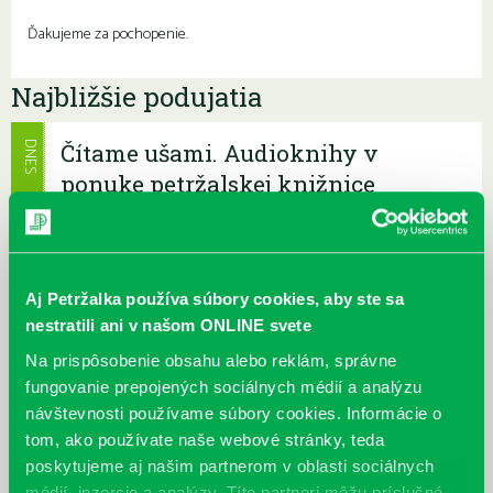
Ďakujeme za pochopenie.
Najbližšie podujatia
Čítame ušami. Audioknihy v
DNES
ponuke petržalskej knižnice
Každý deň
Máme skvelé správy pre všetkých milovníkov kníh a príbehov!
Odteraz si môžete v našej knižnici nielen požičať klasické
papierové knihy a e-knihy, a...
Aj Petržalka používa súbory cookies, aby ste sa
nestratili ani v našom ONLINE svete
Výdajný knižný box dostupný 24/7
Na prispôsobenie obsahu alebo reklám, správne
Každý deň
fungovanie prepojených sociálnych médií a analýzu
Výdajný box na knihy Knižnice Petržalka je umiestnený pri
vchode do Petržalskej plavárne na Tupolevovej 7B a jeho obsluha
návštevnosti používame súbory cookies. Informácie o
je užívateľsky veľmi jednodu...
tom, ako používate naše webové stránky, teda
poskytujeme aj našim partnerom v oblasti sociálnych
médií, inzercie a analýzy. Títo partneri môžu príslušné