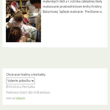
materských škôl a 1. ročníka základnej školy
realizované prostredníctvom knihy Kristíny
Balúchovej. Spôsob realizácie: Prečítame si…
Otváracie hodiny a kontakty:
© Knižnica Petržalka
Fedinova 1129/7, 851 01 Bratislava
Web od
2day.sk