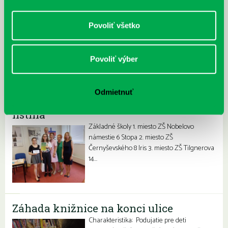
Charakteristika: Zážitkové čítanie so
seniormi z Domova tretieho veku na
Povoliť všetko
Poloreckého ulici o vopred dohodnutých
mestách a zákutiach sveta. História, príroda,
hospodárstvo,…
Povoliť výber
Súťaž: Život našimi očami – novinári
Odmietnuť
tretieho tisícročia 2018, Výsledková
listina
Základné školy 1. miesto ZŠ Nobelovo
námestie 6 Stopa 2. miesto ZŠ
Černyševského 8 Iris 3. miesto ZŠ Tilgnerova
14…
Záhada knižnice na konci ulice
Charakteristika: Podujatie pre deti