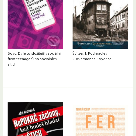
Boyd, D.: Je to složitější : sociální
Špitzer, J.: Podhradie :
život teenagerů na sociálních
Zuckermandel : Vydrica
sítích