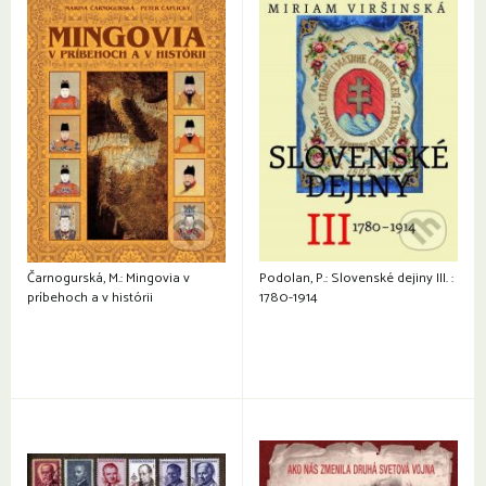
Čarnogurská, M.: Mingovia v
Podolan, P.: Slovenské dejiny III. :
príbehoch a v histórii
1780-1914