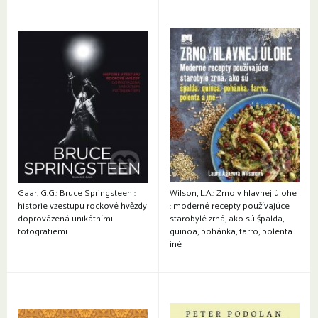
Gaar, G.G.: Bruce Springsteen :
Wilson, L.A.: Zrno v hlavnej úlohe
historie vzestupu rockové hvězdy
: moderné recepty používajúce
doprovázená unikátními
starobylé zrná, ako sú špalda,
fotografiemi
guinoa, pohánka, farro, polenta
iné