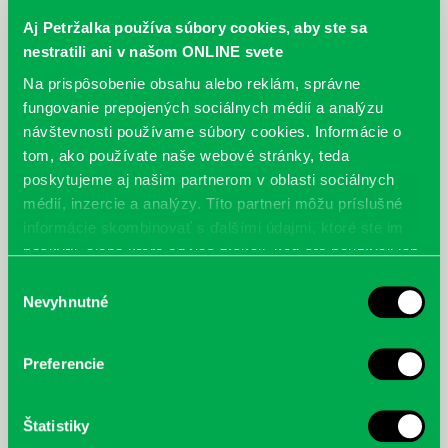
Aj Petržalka používa súbory cookies, aby ste sa
nestratili ani v našom ONLINE svete
Na prispôsobenie obsahu alebo reklám, správne
fungovanie prepojených sociálnych médií a analýzu
návštevnosti používame súbory cookies. Informácie o
tom, ako používate naše webové stránky, teda
poskytujeme aj našim partnerom v oblasti sociálnych
médií, inzercie a analýzy. Títo partneri môžu príslušné
Hauke, M.: Když do života vstoupí
Šnídl, V.: Pravda a lož na
informácie skombinovať s ďalšími údajmi, ktoré ste im
demence, aneb, Praktický
Facebooku
poskytli, alebo ktoré od vás získali, keď ste používali ich
průvodce péčí o osoby s
služby.
demencí nejen v domácím
Výber
prostředí
Nevyhnutné
súhlasu
Preferencie
Štatistiky