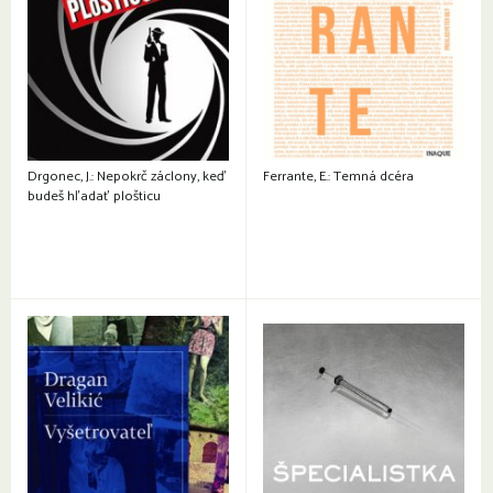
Drgonec, J.: Nepokrč záclony, keď
Ferrante, E.: Temná dcéra
budeš hľadať plošticu