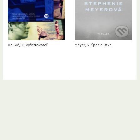
Velikić, D.: Vyšetrovateľ
Meyer, S.: Špecialistka
1
2
3
→
Otváracie hodiny a kontakty: