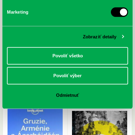
Marketing
Zobraziť detaily
Povoliť všetko
Duckworth, A.: Húževnatosť : o
Hunyadiová, S.: Socioprávne
úspechu rozhodne váš grit : sila
zabezpečenie dieťaťa : teória,
vytrvalosti a vášne
sociálnoprávna ochrana dieťaťa,
Povoliť výber
výchova, starostlivosť, prax.
Odmietnuť