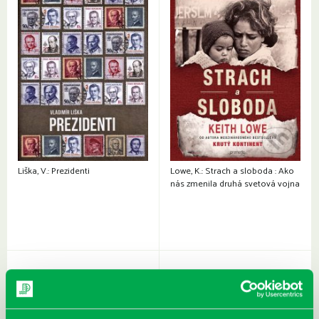
Liška, V.: Prezidenti
Lowe, K.: Strach a sloboda : Ako
nás zmenila druhá svetová vojna