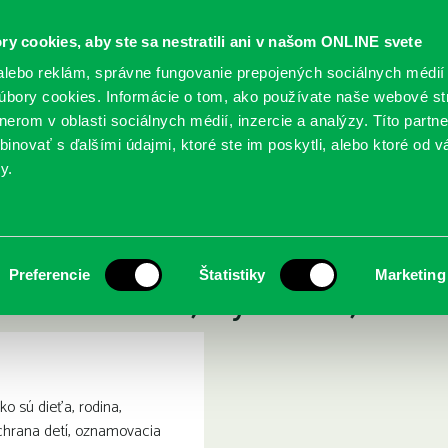
ry cookies, aby ste sa nestratili ani v našom ONLINE svete
lebo reklám, správne fungovanie prepojených sociálnych médií
bory cookies. Informácie o tom, ako používate naše webové st
erom v oblasti sociálnych médií, inzercie a analýzy. Títo partn
GY
SLUŽBY
PODUJATIA
POBOČKY
O KNIŽ
inovať s ďalšími údajmi, ktoré ste im poskytli, alebo ktoré od vá
y.
enie dieťaťa : teória, sociálnoprávna ochrana dieťaťa, výchova, starostlivosť, prax.
ioprávne zabezpečenie dieťa
Preferencie
Štatistiky
Marketing
na dieťaťa, výchova, staros
o sú dieťa, rodina,
chrana detí, oznamovacia