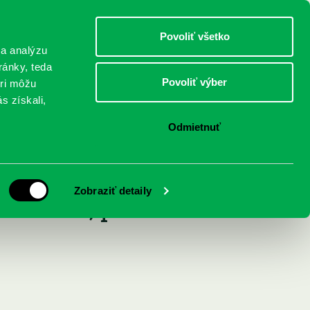
DETI
MLÁDEŽ
DOSPELÍ
Povoliť všetko
 a analýzu
ránky, teda
Povoliť výber
eri môžu
NICI
FEDINOVA
KONTAKTY
s získali,
Odmietnuť
ťa : teória,
Zobraziť detaily
tlivosť, prax.