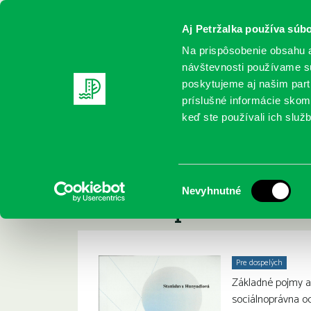
Aj Petržalka používa súbo
Na prispôsobenie obsahu a
návštevnosti používame sú
poskytujeme aj našim partn
REGISTRUJTE SA
ONLINE KATALÓ
príslušné informácie skomb
keď ste používali ich služb
Domov
Nové knihy
Hunyadiová, S.: Socioprávne zabezpeč
Hunyadiová, S.: Soc
:
Výber
Nevyhnutné
sociálnoprávna ochra
súhlasu
Pre dospelých
Základné pojmy ak
sociálnoprávna o