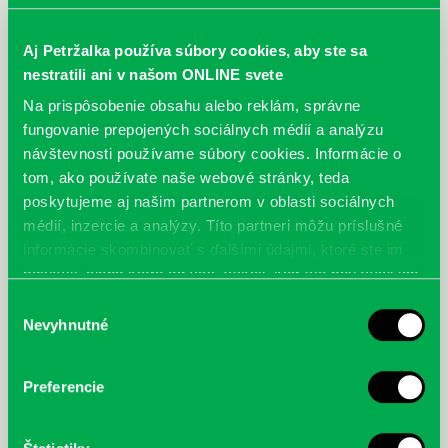
Aj Petržalka používa súbory cookies, aby ste sa
nestratili ani v našom ONLINE svete
Na prispôsobenie obsahu alebo reklám, správne
fungovanie prepojených sociálnych médií a analýzu
návštevnosti používame súbory cookies. Informácie o
tom, ako používate naše webové stránky, teda
poskytujeme aj našim partnerom v oblasti sociálnych
Kelby, Scott: Fotografujeme
Gioia, Ted: Hudba : podvratné
médií, inzercie a analýzy. Títo partneri môžu príslušné
krajiny : jak zachytit krásu krajin
dějiny
informácie skombinovať s ďalšími údajmi, ktoré ste im
na fotografii
poskytli, alebo ktoré od vás získali, keď ste používali ich
služby.
Výber
Nevyhnutné
súhlasu
Preferencie