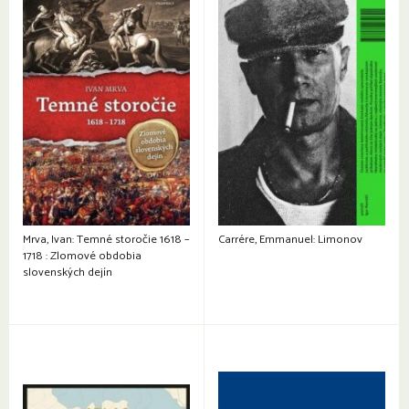
Mrva, Ivan: Temné storočie 1618 –
Carrére, Emmanuel: Limonov
1718 : Zlomové obdobia
slovenských dejín