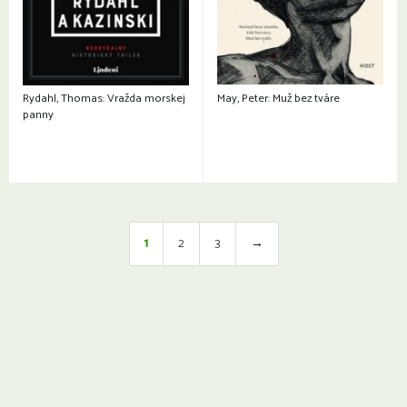
Rydahl, Thomas: Vražda morskej
May, Peter: Muž bez tváre
panny
1
2
3
→
Otváracie hodiny a kontakty:
© Knižnica Petržalka
Fedinova 1129/7, 851 01 Bratislava