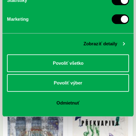
Štatistiky
Marketing
Zobraziť detaily
Zaiček, Martin: Bratislavské
Gerstmeier, David: Ekologické
Povoliť všetko
moderné fontány
včelárstvo : včely na prvom
mieste
Povoliť výber
Odmietnuť