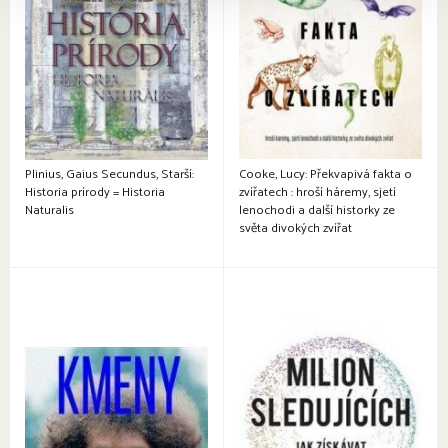
Plinius, Gaius Secundus, Starší:
Cooke, Lucy: Překvapivá fakta o
Historia prírody = Historia
zvířatech : hroší háremy, sjetí
Naturalis
lenochodi a další historky ze
světa divokých zvířat