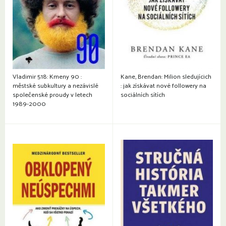
Vladimir 518: Kmeny 90 :
Kane, Brendan: Milion sledujícich
městské subkultury a nezávislé
: jak získávat nové followery na
společenské proudy v letech
sociálních sítích
1989-2000