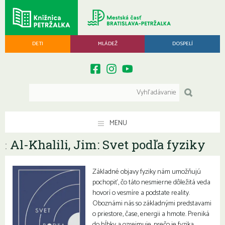
DETI
MLÁDEŽ
DOSPELÍ
MENU
Al-Khalili, Jim: Svet podľa fyziky
:
Základné objavy fyziky nám umožňujú
pochopiť, čo táto nesmierne dôležitá veda
hovorí o vesmíre a podstate reality.
Oboznámi nás so základnými predstavami
o priestore, čase, energii a hmote. Preniká
do hĺbky a ozrejmuje, prečo je fyzika