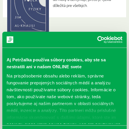
dôležitá pre všetkých.
Aj Petržalka používa súbory cookies, aby ste sa
nestratili ani v našom ONLINE svete
Na prispôsobenie obsahu alebo reklám, správne
fungovanie prepojených sociálnych médií a analýzu
návštevnosti používame súbory cookies. Informácie o
tom, ako používate naše webové stránky, teda
poskytujeme aj našim partnerom v oblasti sociálnych
médií, inzercie a analýzy. Títo partneri môžu príslušné
informácie skombinovať s ďalšími údajmi, ktoré ste im
poskytli, alebo ktoré od vás získali, keď ste používali ich