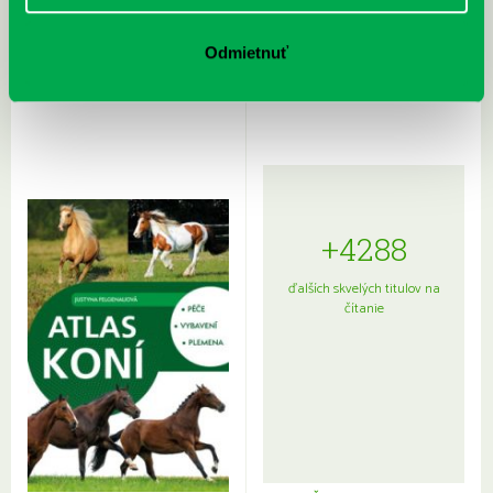
Rudź, Przemyslaw: Atlas hviezd:
Hardy, Paula: Japonsko na tanieri:
Sprievodca po hviezdnej oblohe
kompletný sprievodca
Odmietnuť
japonskou kuchyňou a etiketou
+4288
ďalších skvelých titulov na
čítanie