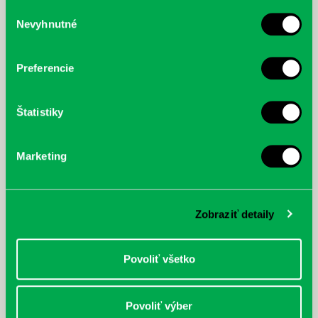
služby.
Výber
Nevyhnutné
súhlasu
McGrath, Andy: Tadej Pogačar:
Bárdy, Peter: Radičová
Prvá biografia najväčšieho
cyklistu modernej doby:
Preferencie
nezastaviteľný
Štatistiky
Marketing
Zobraziť detaily
Povoliť všetko
Povoliť výber