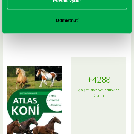
Povoliť výber
Odmietnuť
Rudź, Przemyslaw: Atlas hviezd:
Hardy, Paula: Japonsko na tanieri:
Sprievodca po hviezdnej oblohe
kompletný sprievodca
japonskou kuchyňou a etiketou
+4288
ďalších skvelých titulov na
čítanie