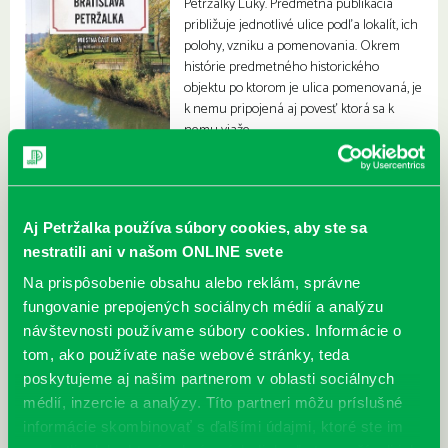
Petržalky Lúky. Predmetná publikácia
približuje jednotlivé ulice podľa lokalít, ich
polohy, vzniku a pomenovania. Okrem
histórie predmetného historického
objektu po ktorom je ulica pomenovaná, je
k nemu pripojená aj povesť ktorá sa k
nemu viaže.
Aj Petržalka používa súbory cookies, aby ste sa
nestratili ani v našom ONLINE svete
Na prispôsobenie obsahu alebo reklám, správne
fungovanie prepojených sociálnych médií a analýzu
návštevnosti používame súbory cookies. Informácie o
tom, ako používate naše webové stránky, teda
poskytujeme aj našim partnerom v oblasti sociálnych
médií, inzercie a analýzy. Títo partneri môžu príslušné
informácie skombinovať s ďalšími údajmi, ktoré ste im