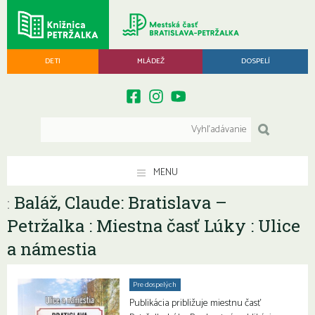
DETI
MLÁDEŽ
DOSPELÍ
MENU
Baláž, Claude: Bratislava –
:
Petržalka : Miestna časť Lúky : Ulice
a námestia
Pre dospelých
Publikácia približuje miestnu časť