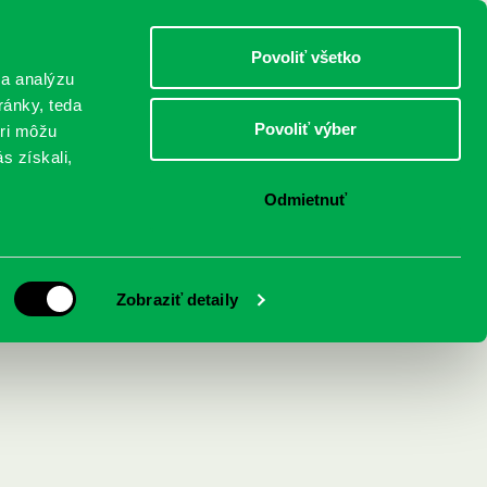
DETI
MLÁDEŽ
DOSPELÍ
Povoliť všetko
 a analýzu
ránky, teda
Povoliť výber
eri môžu
NICI
FEDINOVA
KONTAKTY
s získali,
Odmietnuť
Zobraziť detaily