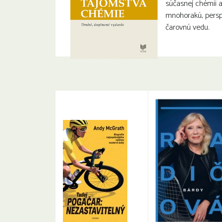
súčasnej chémii a
mnohorakú, persp
čarovnú vedu.