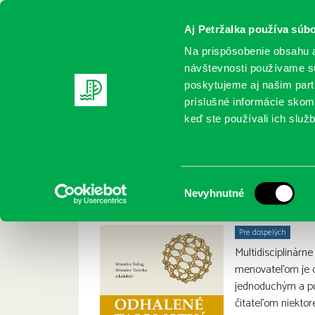
Aj Petržalka používa súbo
Na prispôsobenie obsahu a
návštevnosti používame sú
poskytujeme aj našim partn
REGISTRUJTE SA
ONLINE KATALÓ
príslušné informácie skomb
keď ste používali ich služb
Domov
Nové knihy
Balog, Miroslav: Odhalené tajomst
Balog, Miroslav: O
:
Výber
Nevyhnutné
súhlasu
Pre dospelých
Multidisciplinárn
menovateľom je c
jednoduchým a p
čitateľom niektor