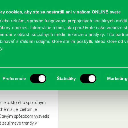
ry cookies, aby ste sa nestratili ani v našom ONLINE svete
lebo reklám, správne fungovanie prepojených sociálnych médií
bory cookies. Informácie o tom, ako používate naše webové st
erom v oblasti sociálnych médií, inzercie a analýzy. Títo partn
GY
SLUŽBY
PODUJATIA
POBOČKY
O KNIŽ
inovať s ďalšími údajmi, ktoré ste im poskytli, alebo ktoré od vá
y.
vá chémie
dhalené tajomstvá chémie
Preferencie
Štatistiky
Marketing
e dielo, ktorého spoločným
hémia. Jej cieľom je
útavým spôsobom vysvetliť
é zaujímavé trendy v