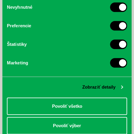
Výber
Nevyhnutné
súhlasu
McGrath, Andy: Tadej Pogačar:
Bárdy, Peter: Radičová
Prvá biografia najväčšieho
cyklistu modernej doby:
nezastaviteľný
Preferencie
Štatistiky
Marketing
Zobraziť detaily
Povoliť všetko
Povoliť výber