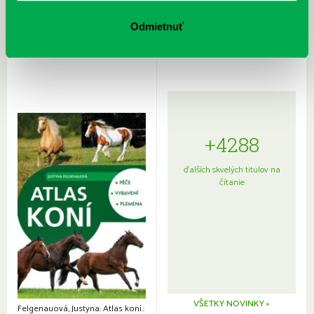
Rudź, Przemyslaw: Atlas hviezd:
Hardy, Paula: Japonsko na tanieri:
Sprievodca po hviezdnej oblohe
kompletný sprievodca
Odmietnuť
japonskou kuchyňou a etiketou
+4288
ďalších skvelých titulov na
čítanie
VŠETKY NOVINKY »
Felgenauová, Justyna: Atlas koní.: