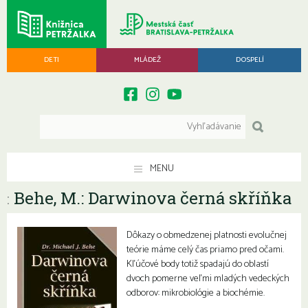
DETI
MLÁDEŽ
DOSPELÍ
MENU
Behe, M.: Darwinova černá skříňka
:
Dôkazy o obmedzenej platnosti evolučnej
teórie máme celý čas priamo pred očami.
Kľúčové body totiž spadajú do oblastí
dvoch pomerne veľmi mladých vedeckých
odborov: mikrobiológie a biochémie.