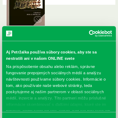
Aj Petržalka používa súbory cookies, aby ste sa
nestratili ani v našom ONLINE svete
Na prispôsobenie obsahu alebo reklám, správne
fungovanie prepojených sociálnych médií a analýzu
návštevnosti používame súbory cookies. Informácie o
tom, ako používate naše webové stránky, teda
poskytujeme aj našim partnerom v oblasti sociálnych
médií, inzercie a analýzy. Títo partneri môžu príslušné
informácie skombinovať s ďalšími údajmi, ktoré ste im
poskytli, alebo ktoré od vás získali, keď ste používali ich
služby.