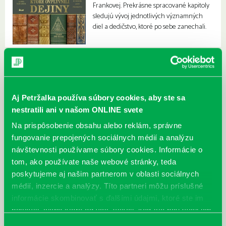
Frankovej. Prekrásne spracované kapitoly
sledujú vývoj jednotlivých významných
diel a dedičstvo, ktoré po sebe zanechali.
Aj Petržalka používa súbory cookies, aby ste sa
nestratili ani v našom ONLINE svete
Na prispôsobenie obsahu alebo reklám, správne
fungovanie prepojených sociálnych médií a analýzu
návštevnosti používame súbory cookies. Informácie o
tom, ako používate naše webové stránky, teda
poskytujeme aj našim partnerom v oblasti sociálnych
médií, inzercie a analýzy. Títo partneri môžu príslušné
informácie skombinovať s ďalšími údajmi, ktoré ste im
poskytli, alebo ktoré od vás získali, keď ste používali ich
služby.
Výber