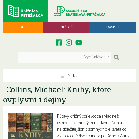
DETI
MLÁDEŽ
DOSPELÍ
MENU
Collins, Michael: Knihy, ktoré
:
ovplyvnili dejiny
Pútavý knižný sprievodca s viac než
osemdesiatimi z tých najslávnejších a
najdôležitejších písomných diel sveta od
Zvitkov od Mŕtveho mora po Denník Anny