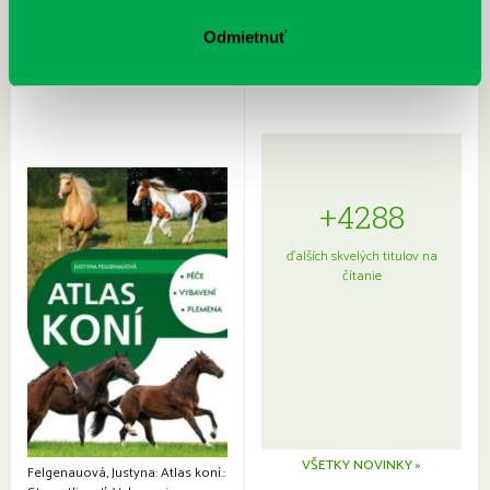
Rudź, Przemyslaw: Atlas hviezd:
Hardy, Paula: Japonsko na tanieri:
Sprievodca po hviezdnej oblohe
kompletný sprievodca
Odmietnuť
japonskou kuchyňou a etiketou
+4288
ďalších skvelých titulov na
čítanie
VŠETKY NOVINKY »
Felgenauová, Justyna: Atlas koní.: