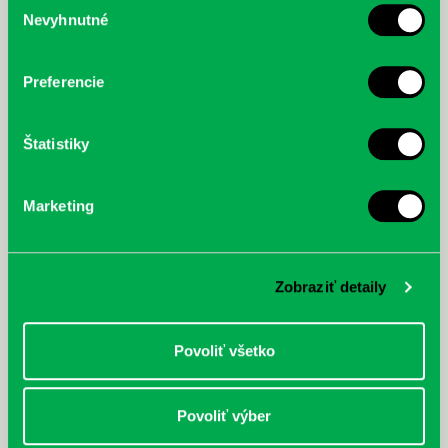
Nevyhnutné
McGrath, Andy: Tadej Pogačar:
Bárdy, Peter: Radičová
súhlasu
Prvá biografia najväčšieho
cyklistu modernej doby:
nezastaviteľný
Preferencie
Štatistiky
Marketing
Zobraziť detaily
Povoliť všetko
Povoliť výber