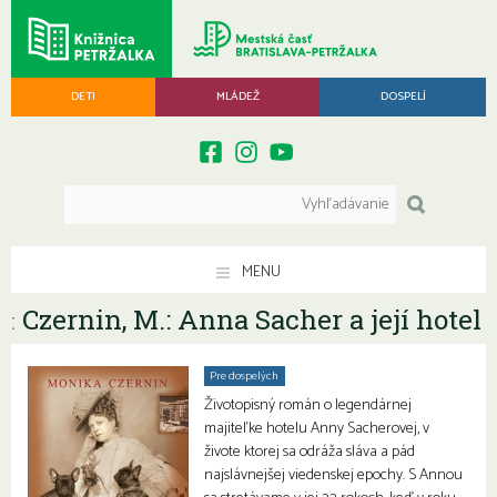
DETI
MLÁDEŽ
DOSPELÍ
MENU
Czernin, M.: Anna Sacher a její hotel
:
Pre dospelých
Životopisný román o legendárnej
majiteľke hotelu Anny Sacherovej, v
živote ktorej sa odráža sláva a pád
najslávnejšej viedenskej epochy. S Annou