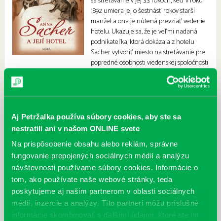
sa stretávame v jej 33 rokoch, keď v roku
1892 umiera jej o šestnásť rokov starší
manžel a ona je nútená prevziať vedenie
hotelu. Ukazuje sa, že je veľmi nadaná
podnikateľka, ktorá dokázala z hotelu
Sacher vytvoriť miesto na stretávanie pre
popredné osobnosti viedenskej spoločnosti
na prelome 19. a 20. storočia, slávnej belle époque.
Aj Petržalka používa súbory cookies, aby ste sa
nestratili ani v našom ONLINE svete
Na prispôsobenie obsahu alebo reklám, správne
fungovanie prepojených sociálnych médií a analýzu
návštevnosti používame súbory cookies. Informácie o
tom, ako používate naše webové stránky, teda
poskytujeme aj našim partnerom v oblasti sociálnych
médií, inzercie a analýzy. Títo partneri môžu príslušné
informácie skombinovať s ďalšími údajmi, ktoré ste im