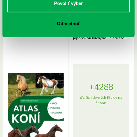
Povoliť výber
Odmietnuť
Rudź, Przemyslaw: Atlas hviezd:
Hardy, Paula: Japonsko na tanieri:
Sprievodca po hviezdnej oblohe
kompletný sprievodca
japonskou kuchyňou a etiketou
+4288
ďalších skvelých titulov na
čítanie