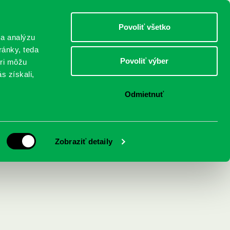
DETI
MLÁDEŽ
DOSPELÍ
Povoliť všetko
 a analýzu
ránky, teda
Povoliť výber
eri môžu
NICI
FEDINOVA
KONTAKTY
s získali,
Odmietnuť
iatich zväzkoch
 : nenapísaná kniha
Zobraziť detaily
príbehoch a desiatich