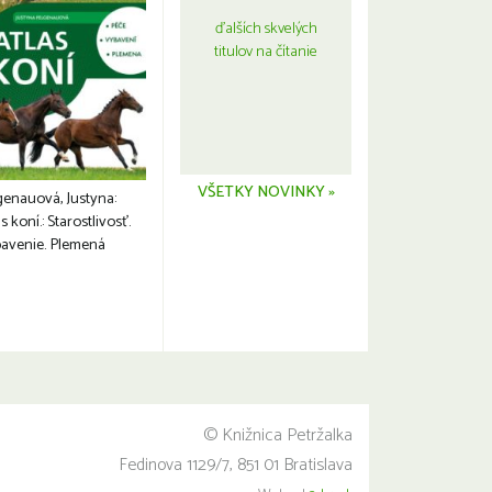
ďalších skvelých
titulov na čítanie
VŠETKY NOVINKY »
genauová, Justyna:
s koní.: Starostlivosť.
avenie. Plemená
© Knižnica Petržalka
Fedinova 1129/7, 851 01 Bratislava