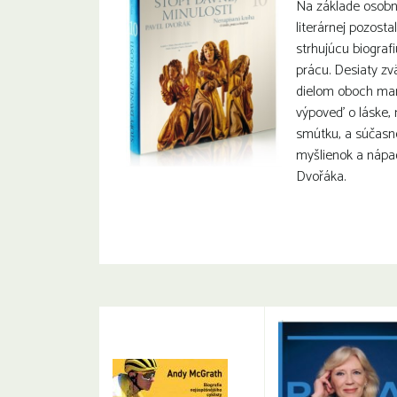
Na základe osobn
literárnej pozosta
strhujúcu biografi
prácu. Desiaty zv
dielom oboch manž
výpoveď o láske, 
smútku, a súčasne 
myšlienok a nápa
Dvořáka.