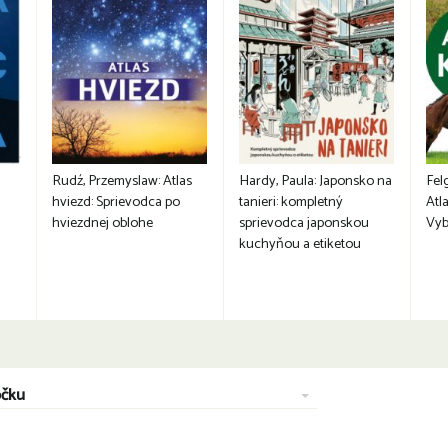
Rudź, Przemyslaw: Atlas
Hardy, Paula: Japonsko na
Fel
hviezd: Sprievodca po
tanieri: kompletný
Atla
hviezdnej oblohe
sprievodca japonskou
Vyb
kuchyňou a etiketou
očku