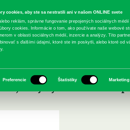
ry cookies, aby ste sa nestratili ani v našom ONLINE svete
lebo reklám, správne fungovanie prepojených sociálnych médií
bory cookies. Informácie o tom, ako používate naše webové st
erom v oblasti sociálnych médií, inzercie a analýzy. Títo partn
GY
SLUŽBY
PODUJATIA
POBOČKY
O KNIŽ
inovať s ďalšími údajmi, ktoré ste im poskytli, alebo ktoré od vá
y.
losti 10 : nenapísaná kniha (O láske, práci a histórii) : dejiny Slovenska v príbehoch a des
 Stopy dávnej minulosti 10
Preferencie
Štatistiky
Marketing
tórii) : dejiny Slovenska v 