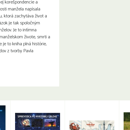
ej korešpondencie a
losti manžela napísala
u, ktorá zachytáva život a
äzok je tak spoločným
elov. Je to intímna
manželskom živote, smrti a
je to kniha plná histórie,
dov z tvorby Pavla