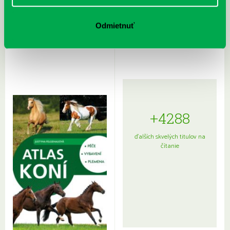
Rudź, Przemyslaw: Atlas hviezd:
Hardy, Paula: Japonsko na tanieri:
Odmietnuť
Sprievodca po hviezdnej oblohe
kompletný sprievodca
japonskou kuchyňou a etiketou
+4288
ďalších skvelých titulov na
čítanie