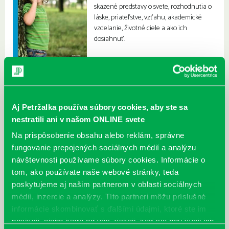
skazené predstavy o svete, rozhodnutia o
láske, priateľstve, vzťahu, akademické
vzdelanie, životné ciele a ako ich
dosiahnuť.
Aj Petržalka používa súbory cookies, aby ste sa
nestratili ani v našom ONLINE svete
Na prispôsobenie obsahu alebo reklám, správne
fungovanie prepojených sociálnych médií a analýzu
návštevnosti používame súbory cookies. Informácie o
tom, ako používate naše webové stránky, teda
poskytujeme aj našim partnerom v oblasti sociálnych
médií, inzercie a analýzy. Títo partneri môžu príslušné
informácie skombinovať s ďalšími údajmi, ktoré ste im
poskytli, alebo ktoré od vás získali, keď ste používali ich