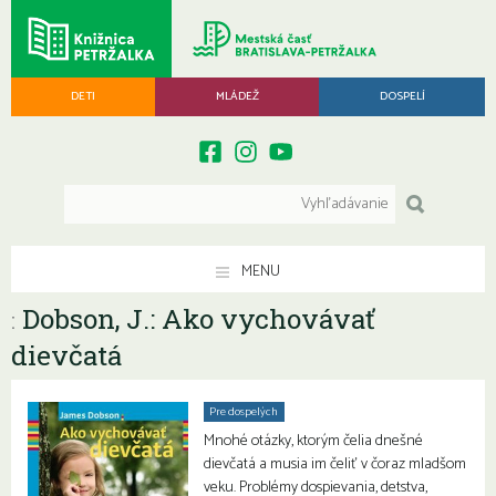
DETI
MLÁDEŽ
DOSPELÍ
MENU
Dobson, J.: Ako vychovávať
:
dievčatá
Pre dospelých
Mnohé otázky, ktorým čelia dnešné
dievčatá a musia im čeliť v čoraz mladšom
veku. Problémy dospievania, detstva,