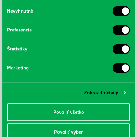
služby.
Výber
Nevyhnutné
súhlasu
McGrath, Andy: Tadej Pogačar:
Bárdy, Peter: Radičová
Prvá biografia najväčšieho
cyklistu modernej doby:
Preferencie
nezastaviteľný
Štatistiky
Marketing
Zobraziť detaily
Povoliť všetko
Povoliť výber