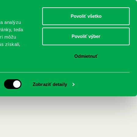
DETI
MLÁDEŽ
DOSPELÍ
Povoliť všetko
 a analýzu
ránky, teda
Povoliť výber
eri môžu
NICI
FEDINOVA
KONTAKTY
s získali,
Odmietnuť
Zobraziť detaily