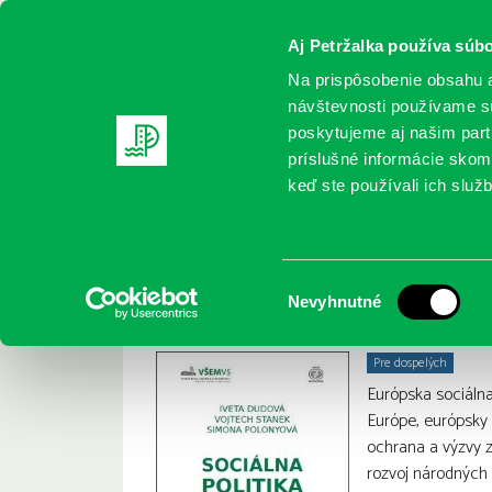
Aj Petržalka používa súbo
Na prispôsobenie obsahu a
návštevnosti používame sú
poskytujeme aj našim partn
REGISTRUJTE SA
ONLINE KATALÓ
príslušné informácie skomb
keď ste používali ich služb
Domov
Nové knihy
Dudová, I.: Sociálna politika
Dudová, I.: Sociálna
:
Výber
Nevyhnutné
súhlasu
Pre dospelých
Európska sociálna
Európe, európsky 
ochrana a výzvy z
rozvoj národných 