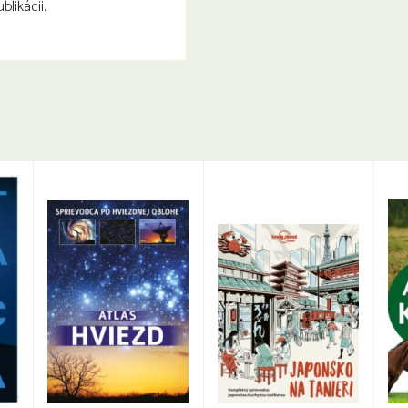
likácii.