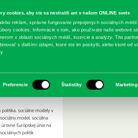
ry cookies, aby ste sa nestratili ani v našom ONLINE svete
lebo reklám, správne fungovanie prepojených sociálnych médií
bory cookies. Informácie o tom, ako používate naše webové st
erom v oblasti sociálnych médií, inzercie a analýzy. Títo partn
GY
SLUŽBY
PODUJATIA
POBOČKY
O KNIŽ
inovať s ďalšími údajmi, ktoré ste im poskytli, alebo ktoré od vá
y.
 politika
Preferencie
Štatistiky
Marketing
 politika, sociálne modely v
sociálny model, sociálna
 úrovne Európskej únie na
sociálnych politík