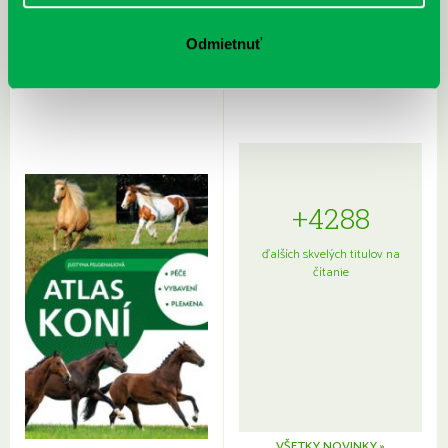
Rudź, Przemyslaw: Atlas hviezd:
Hardy, Paula: Japonsko na tanieri:
Sprievodca po hviezdnej oblohe
kompletný sprievodca
Odmietnuť
japonskou kuchyňou a etiketou
+4288
ďalších skvelých titulov na
čítanie
VŠETKY NOVINKY »