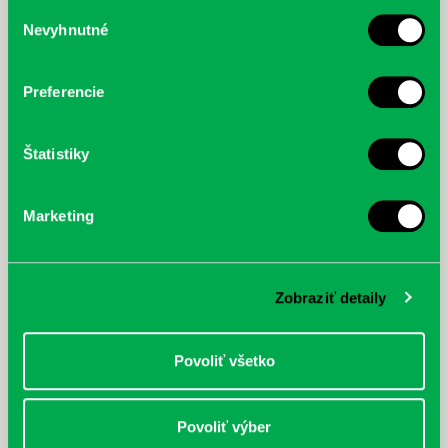
služby.
Výber
Nevyhnutné
súhlasu
McGrath, Andy: Tadej Pogačar:
Bárdy, Peter: Radičová
Prvá biografia najväčšieho
cyklistu modernej doby:
Preferencie
nezastaviteľný
Štatistiky
Marketing
Zobraziť detaily
Povoliť všetko
Povoliť výber