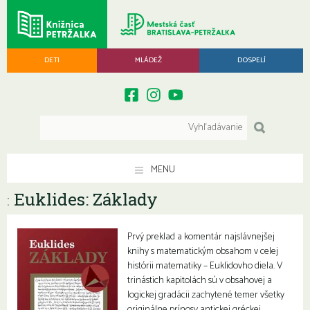
DETI
MLÁDEŽ
DOSPELÍ
MENU
Euklides: Základy
:
Prvý preklad a komentár najslávnejšej
knihy s matematickým obsahom v celej
histórii matematiky – Euklidovho diela. V
trinástich kapitolách sú v obsahovej a
logickej gradácii zachytené temer všetky
originálne prínosy antickej gréckej