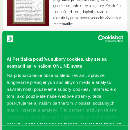
geometrie, aritmetiky a algebry. Mysliteľ a
pedagóg zhrnul, doplnil, rozvinul a
didakticky prezentoval vedecké výsledky v
matematike.
Aj Petržalka používa súbory cookies, aby ste sa
nestratili ani v našom ONLINE svete
Na prispôsobenie obsahu alebo reklám, správne
fungovanie prepojených sociálnych médií a analýzu
návštevnosti používame súbory cookies. Informácie o
tom, ako používate naše webové stránky, teda
poskytujeme aj našim partnerom v oblasti sociálnych
médií, inzercie a analýzy. Títo partneri môžu príslušné
informácie skombinovať s ďalšími údajmi, ktoré ste im
poskytli, alebo ktoré od vás získali, keď ste používali ich