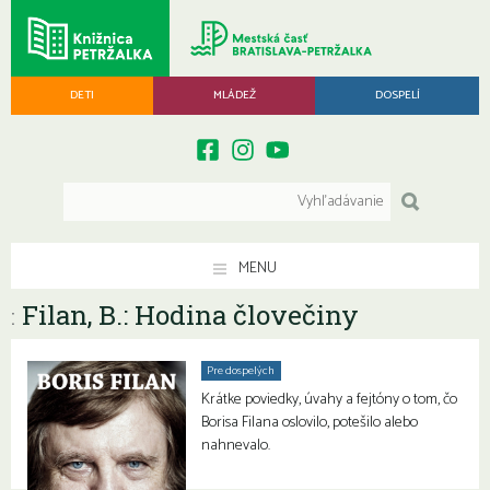
DETI
MLÁDEŽ
DOSPELÍ
MENU
Filan, B.: Hodina človečiny
:
Pre dospelých
Krátke poviedky, úvahy a fejtóny o tom, čo
Borisa Filana oslovilo, potešilo alebo
nahnevalo.