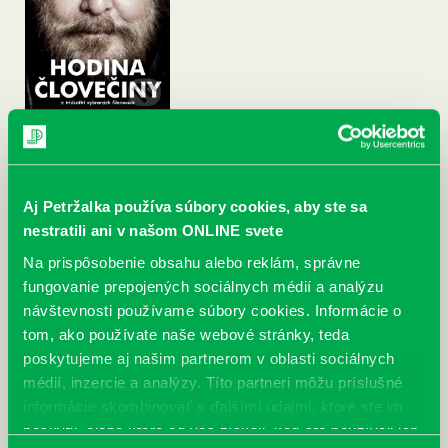
Aj Petržalka používa súbory cookies, aby ste sa
nestratili ani v našom ONLINE svete
Na prispôsobenie obsahu alebo reklám, správne
fungovanie prepojených sociálnych médií a analýzu
návštevnosti používame súbory cookies. Informácie o
tom, ako používate naše webové stránky, teda
poskytujeme aj našim partnerom v oblasti sociálnych
médií, inzercie a analýzy. Títo partneri môžu príslušné
informácie skombinovať s ďalšími údajmi, ktoré ste im
poskytli, alebo ktoré od vás získali, keď ste používali ich