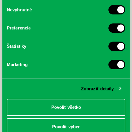
služby.
Výber
Nevyhnutné
súhlasu
McGrath, Andy: Tadej Pogačar:
Bárdy, Peter: Radičová
Prvá biografia najväčšieho
cyklistu modernej doby:
Preferencie
nezastaviteľný
Štatistiky
Marketing
Zobraziť detaily
Povoliť všetko
Povoliť výber