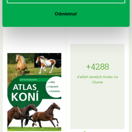
Rudź, Przemyslaw: Atlas hviezd:
Hardy, Paula: Japonsko na tanieri:
Sprievodca po hviezdnej oblohe
kompletný sprievodca
Odmietnuť
japonskou kuchyňou a etiketou
+4288
ďalších skvelých titulov na
čítanie