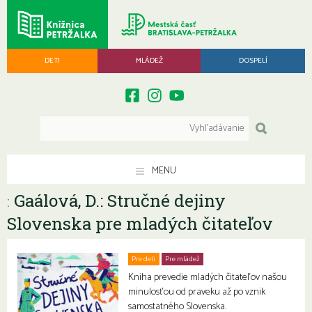
DETI
MLÁDEŽ
DOSPELÍ
MENU
Gaálová, D.: Stručné dejiny
:
Slovenska pre mladých čitateľov
Pre deti
Pre mládež
Kniha prevedie mladých čitateľov našou
minulosťou od praveku až po vznik
samostatného Slovenska.