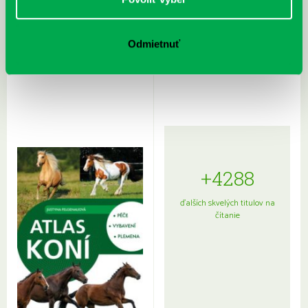
Rudź, Przemyslaw: Atlas hviezd:
Hardy, Paula: Japonsko na tanieri:
Odmietnuť
Sprievodca po hviezdnej oblohe
kompletný sprievodca
japonskou kuchyňou a etiketou
+4288
ďalších skvelých titulov na
čítanie