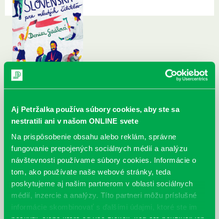
Aj Petržalka používa súbory cookies, aby ste sa
nestratili ani v našom ONLINE svete
Na prispôsobenie obsahu alebo reklám, správne
fungovanie prepojených sociálnych médií a analýzu
návštevnosti používame súbory cookies. Informácie o
tom, ako používate naše webové stránky, teda
poskytujeme aj našim partnerom v oblasti sociálnych
médií, inzercie a analýzy. Títo partneri môžu príslušné
informácie skombinovať s ďalšími údajmi, ktoré ste im
poskytli, alebo ktoré od vás získali, keď ste používali ich