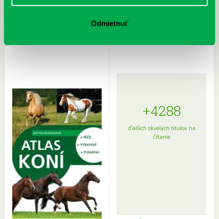
Rudź, Przemyslaw: Atlas hviezd:
Hardy, Paula: Japonsko na tanieri:
Sprievodca po hviezdnej oblohe
kompletný sprievodca
Odmietnuť
japonskou kuchyňou a etiketou
+4288
ďalších skvelých titulov na
čítanie