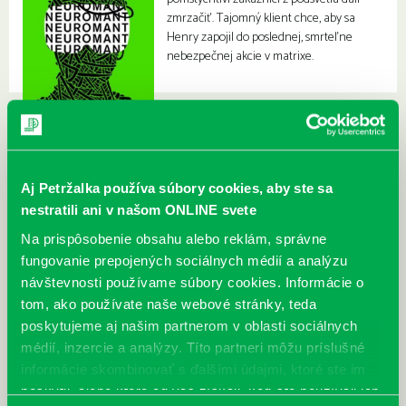
zmrzačiť. Tajomný klient chce, aby sa
Henry zapojil do poslednej, smrteľne
nebezpečnej akcie v matrixe.
Aj Petržalka používa súbory cookies, aby ste sa
nestratili ani v našom ONLINE svete
Na prispôsobenie obsahu alebo reklám, správne
fungovanie prepojených sociálnych médií a analýzu
návštevnosti používame súbory cookies. Informácie o
tom, ako používate naše webové stránky, teda
poskytujeme aj našim partnerom v oblasti sociálnych
médií, inzercie a analýzy. Títo partneri môžu príslušné
informácie skombinovať s ďalšími údajmi, ktoré ste im
poskytli, alebo ktoré od vás získali, keď ste používali ich