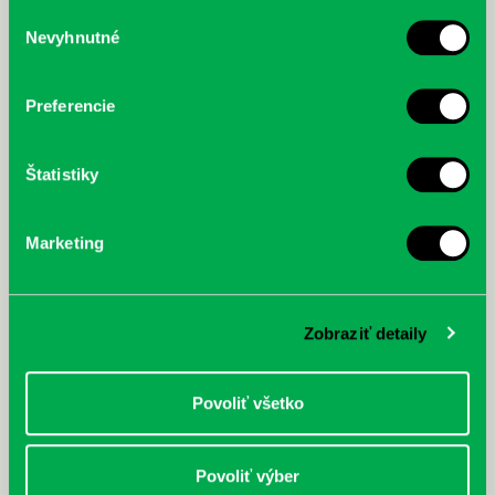
služby.
Výber
Nevyhnutné
súhlasu
McGrath, Andy: Tadej Pogačar:
Bárdy, Peter: Radičová
Prvá biografia najväčšieho
cyklistu modernej doby:
Preferencie
nezastaviteľný
Štatistiky
Marketing
Zobraziť detaily
Povoliť všetko
Povoliť výber