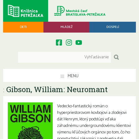
DETI
MLÁDEŽ
DOSPELÍ
MENU
Gibson, William: Neuromant
:
Vedecko-fantastický román o
hyperpriestorovom kovbojovi a zlodejovi
dát Henrym, ktorý podstúpi vďaka
záhadnému undergroundovému klientovi
výmenu kľúčových orgánov po tom, čo ho
pomstychtiví zákazníci z podsvetia dali