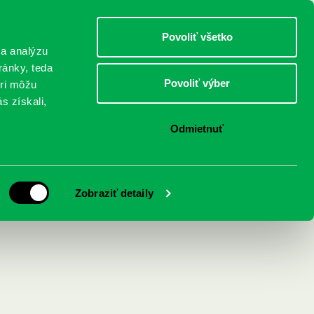
DETI
MLÁDEŽ
DOSPELÍ
Povoliť všetko
 a analýzu
ránky, teda
Povoliť výber
eri môžu
NICI
FEDINOVA
KONTAKTY
s získali,
Odmietnuť
Zobraziť detaily