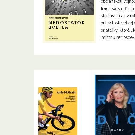
občianskou vojno
tragická smrť ich 
stretávajú až v ro
príležitosti veľkej
priateľky, ktoré u
intímnu retrospekt