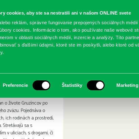
ry cookies, aby ste sa nestratili ani v našom ONLINE svete
lebo reklám, správne fungovanie prepojených sociálnych médií
bory cookies. Informácie o tom, ako používate naše webové st
erom v oblasti sociálnych médií, inzercie a analýzy. Títo partn
GY
SLUŽBY
PODUJATIA
POBOČKY
O KNIŽ
inovať s ďalšími údajmi, ktoré ste im poskytli, alebo ktoré od vá
y.
la
: Nedostatok svetla
Preferencie
Štatistiky
Marketing
n o živote Gruzíncov po
eho zväzu. Pojednáva o
h, ich rodinách a prostredí,
. Stretávajú sa s
ím v uliciach, s drogami, či