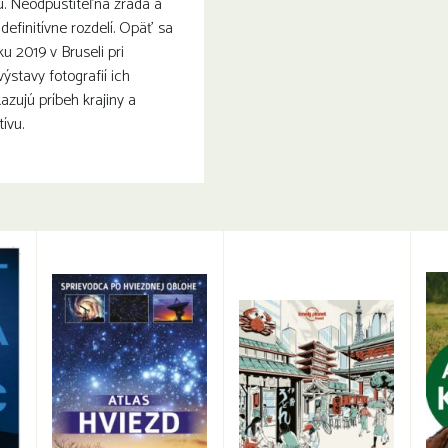
u. Neodpustiteľná zrada a
definitívne rozdelí. Opäť sa
ku 2019 v Bruseli pri
 výstavy fotografií ich
kazujú príbeh krajiny a
ívu.