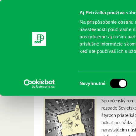
Aj Petržalka používa súbo
Na prispôsobenie obsahu a
návštevnosti používame sú
poskytujeme aj našim partn
REGISTRUJTE SA
ONLINE KATALÓ
príslušné informácie skomb
keď ste používali ich služb
Domov
Nové knihy
Haratischwili, Nino: Nedostatok svet
Haratischwili, Nino
:
Výber
Nevyhnutné
súhlasu
Spoločenský romá
rozpade Sovietsk
štyroch priateľkác
odkiaľ pochádzajú
narastajúcim násil