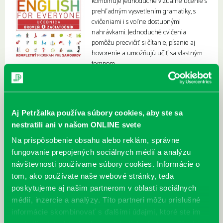
kombinuje jednoduché vizuálne učenie s
prehľadným vysvetlením gramatiky, s
cvičeniami i s voľne dostupnými
nahrávkami. Jednoduché cvičenia
pomôžu precvičiť si čítanie, písanie aj
hovorenie a umožňujú učiť sa vlastným
tempom.
Aj Petržalka používa súbory cookies, aby ste sa
nestratili ani v našom ONLINE svete
Na prispôsobenie obsahu alebo reklám, správne
fungovanie prepojených sociálnych médií a analýzu
návštevnosti používame súbory cookies. Informácie o
tom, ako používate naše webové stránky, teda
poskytujeme aj našim partnerom v oblasti sociálnych
médií, inzercie a analýzy. Títo partneri môžu príslušné
informácie skombinovať s ďalšími údajmi, ktoré ste im