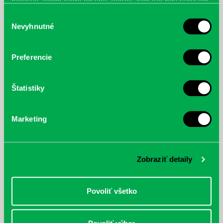
poskytli, alebo ktoré od vás získali, keď ste používali ich
služby.
Výber
Nevyhnutné
súhlasu
McGrath, Andy: Tadej Pogačar:
Bárdy, Peter: Radičová
Prvá biografia najväčšieho
Preferencie
cyklistu modernej doby:
nezastaviteľný
Štatistiky
Marketing
Zobraziť detaily
Povoliť všetko