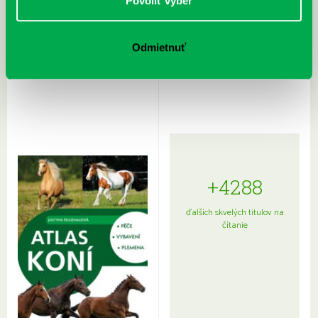
Povoliť výber
Odmietnuť
Rudź, Przemyslaw: Atlas hviezd:
Hardy, Paula: Japonsko na tanieri:
Sprievodca po hviezdnej oblohe
kompletný sprievodca
japonskou kuchyňou a etiketou
+4288
ďalších skvelých titulov na
čítanie