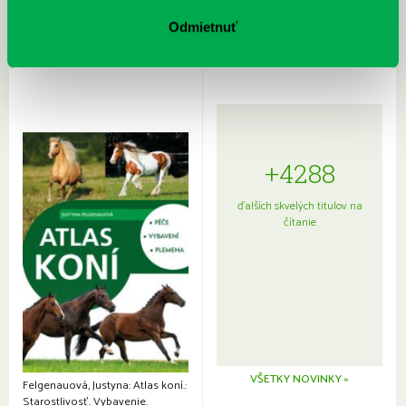
Sprievodca po hviezdnej oblohe
kompletný sprievodca
Odmietnuť
japonskou kuchyňou a etiketou
+4288
ďalších skvelých titulov na
čítanie
VŠETKY NOVINKY »
Felgenauová, Justyna: Atlas koní.:
Starostlivosť. Vybavenie.