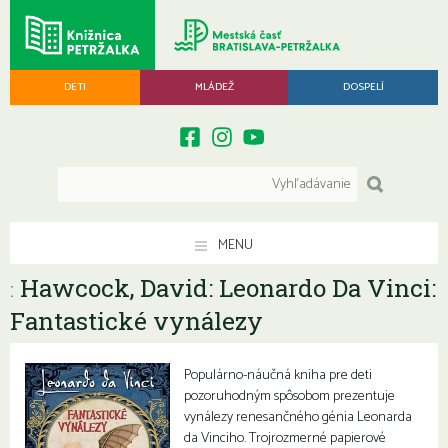
DETI
MLÁDEŽ
DOSPELÍ
MENU
Hawcock, David: Leonardo Da Vinci:
:
Fantastické vynálezy
Populárno-náučná kniha pre deti
pozoruhodným spôsobom prezentuje
vynálezy renesančného génia Leonarda
da Vinciho. Trojrozmerné papierové