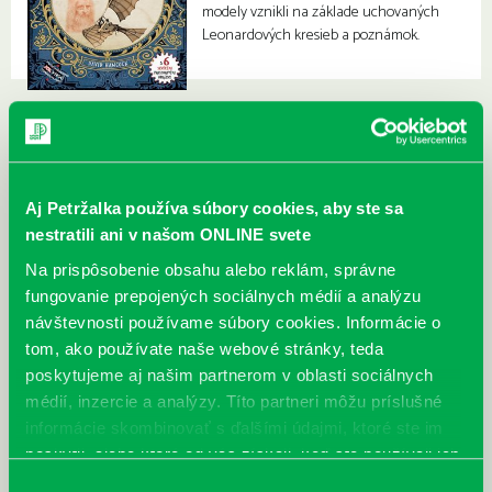
modely vznikli na základe uchovaných
Leonardových kresieb a poznámok.
Aj Petržalka používa súbory cookies, aby ste sa
nestratili ani v našom ONLINE svete
Na prispôsobenie obsahu alebo reklám, správne
fungovanie prepojených sociálnych médií a analýzu
návštevnosti používame súbory cookies. Informácie o
tom, ako používate naše webové stránky, teda
poskytujeme aj našim partnerom v oblasti sociálnych
médií, inzercie a analýzy. Títo partneri môžu príslušné
informácie skombinovať s ďalšími údajmi, ktoré ste im
poskytli, alebo ktoré od vás získali, keď ste používali ich
služby.
Výber