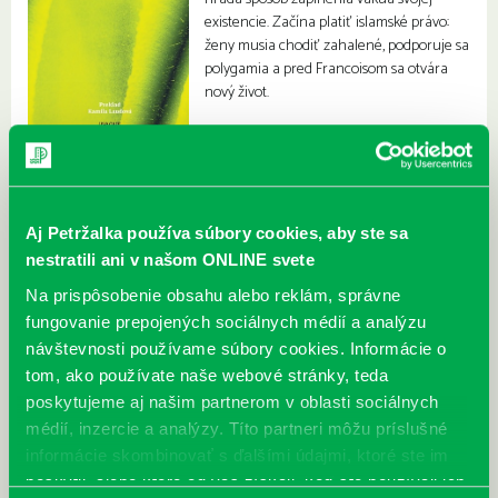
existencie. Začína platiť islamské právo:
ženy musia chodiť zahalené, podporuje sa
polygamia a pred Francoisom sa otvára
nový život.
Aj Petržalka používa súbory cookies, aby ste sa
nestratili ani v našom ONLINE svete
Na prispôsobenie obsahu alebo reklám, správne
fungovanie prepojených sociálnych médií a analýzu
návštevnosti používame súbory cookies. Informácie o
tom, ako používate naše webové stránky, teda
poskytujeme aj našim partnerom v oblasti sociálnych
médií, inzercie a analýzy. Títo partneri môžu príslušné
informácie skombinovať s ďalšími údajmi, ktoré ste im
poskytli, alebo ktoré od vás získali, keď ste používali ich