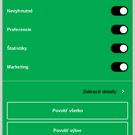
služby.
Výber
Nevyhnutné
súhlasu
McGrath, Andy: Tadej Pogačar:
Bárdy, Peter: Radičová
Prvá biografia najväčšieho
cyklistu modernej doby:
Preferencie
nezastaviteľný
Štatistiky
Marketing
Zobraziť detaily
Povoliť všetko
Povoliť výber