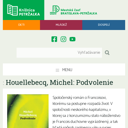
DETI
MLÁDEŽ
DOSPELÍ
MENU
Houellebecq, Michel: Podvolenie
:
Spoločenský román o Francoisovi,
ktorému sa postupne rozpadá život. V
spoločnosti neskorého kapitalizmu, v
ktorej sa z konzumizmu stalo náboženstvo
je Francois duchovne vyprázdnený, a tak
hľadá spôsob zaplnenia vákua svojej