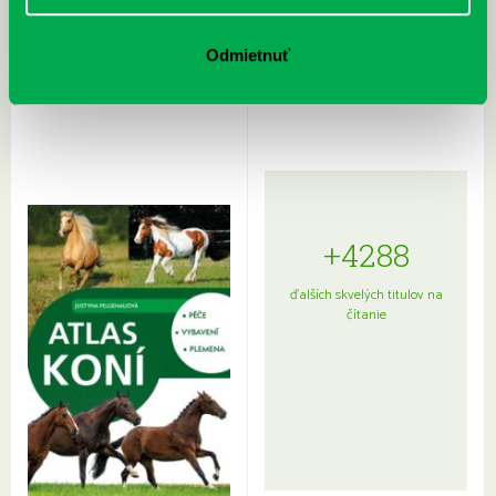
Rudź, Przemyslaw: Atlas hviezd:
Hardy, Paula: Japonsko na tanieri:
Odmietnuť
Sprievodca po hviezdnej oblohe
kompletný sprievodca
japonskou kuchyňou a etiketou
+4288
ďalších skvelých titulov na
čítanie