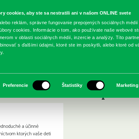
ry cookies, aby ste sa nestratili ani v našom ONLINE svete
lebo reklám, správne fungovanie prepojených sociálnych médií
bory cookies. Informácie o tom, ako používate naše webové st
erom v oblasti sociálnych médií, inzercie a analýzy. Títo partn
GY
SLUŽBY
PODUJATIA
POBOČKY
O KNIŽ
inovať s ďalšími údajmi, ktoré ste im poskytli, alebo ktoré od vá
y.
ilepení k obrazovkám : ako nastaviť pravidlá používania mobilov a počítačov v rodine
 Screentime : prilepení k 
Preferencie
Štatistiky
Marketing
oužívania mobilov a počíta
jednoduché a účinné
níctvom ktorých vaše deti