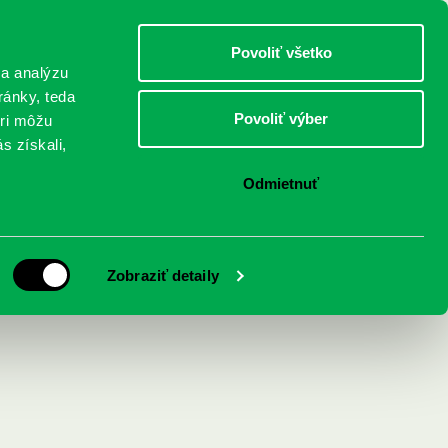
DETI
MLÁDEŽ
DOSPELÍ
Povoliť všetko
 a analýzu
ránky, teda
Povoliť výber
eri môžu
NICI
FEDINOVA
KONTAKTY
s získali,
Odmietnuť
obrazovkám : ako
Zobraziť detaily
čov v rodine