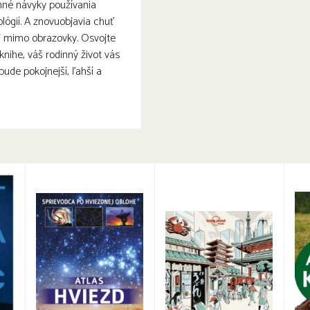
né návyky používania
ológií. A znovuobjavia chuť
aj mimo obrazovky. Osvojte
 knihe, váš rodinný život vás
bude pokojnejší, ľahší a