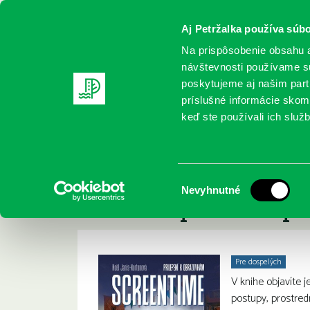
Aj Petržalka používa súbo
Na prispôsobenie obsahu a
návštevnosti používame sú
poskytujeme aj našim partn
REGISTRUJTE SA
ONLINE KATALÓ
príslušné informácie skomb
keď ste používali ich služb
Domov
Nové knihy
Janis-Norton, Noel: Screentime : pr
Janis-Norton, Noel:
:
Výber
Nevyhnutné
nastaviť pravidlá p
súhlasu
Pre dospelých
V knihe objavíte 
postupy, prostred