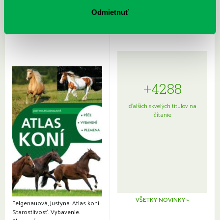
Sprievodca po hviezdnej oblohe
kompletný sprievodca
japonskou kuchyňou a etiketou
Odmietnuť
+4288
ďalších skvelých titulov na
čítanie
VŠETKY NOVINKY »
Felgenauová, Justyna: Atlas koní.:
Starostlivosť. Vybavenie.