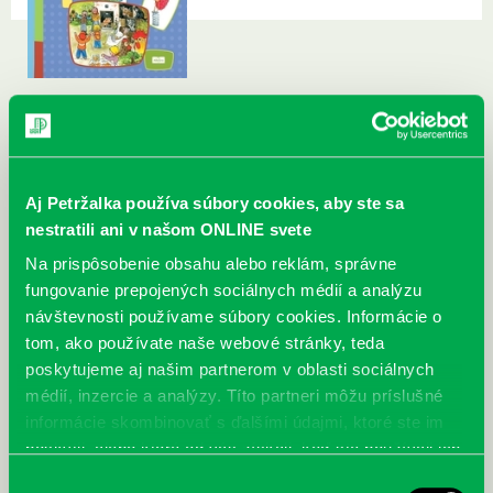
Aj Petržalka používa súbory cookies, aby ste sa
nestratili ani v našom ONLINE svete
Na prispôsobenie obsahu alebo reklám, správne
fungovanie prepojených sociálnych médií a analýzu
návštevnosti používame súbory cookies. Informácie o
tom, ako používate naše webové stránky, teda
poskytujeme aj našim partnerom v oblasti sociálnych
médií, inzercie a analýzy. Títo partneri môžu príslušné
informácie skombinovať s ďalšími údajmi, ktoré ste im
poskytli, alebo ktoré od vás získali, keď ste používali ich
služby.
Výber