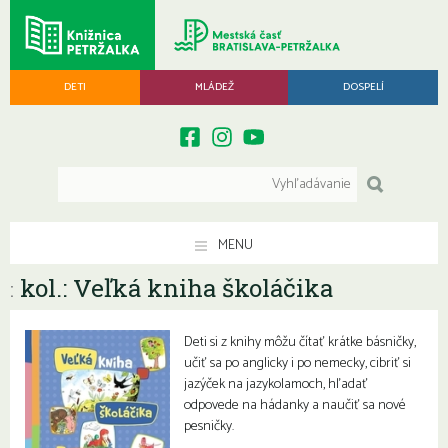
DETI
MLÁDEŽ
DOSPELÍ
MENU
kol.: Veľká kniha školáčika
:
Deti si z knihy môžu čítať krátke básničky,
učiť sa po anglicky i po nemecky, cibriť si
jazýček na jazykolamoch, hľadať
odpovede na hádanky a naučiť sa nové
pesničky.