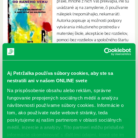
praxe, mnohé z nich Vás prekvapia, iné sú
uvádzané aj na zamyslenie, či používanie
nálepiek (nepomáhajko, nekamarát).
Autorka popisuje aj možnosti podpory
vytvárania inkluzívneho prostredia v
materskej škole, akceptácie bez rozdielov,
pomoci bez rozdielov a spoločného štartu
pre každého v našej spoločnosti.
Aj Petržalka používa súbory cookies, aby ste sa
nestratili ani v našom ONLINE svete
Na prispôsobenie obsahu alebo reklám, správne
fungovanie prepojených sociálnych médií a analýzu
návštevnosti používame súbory cookies. Informácie o
tom, ako používate naše webové stránky, teda
poskytujeme aj našim partnerom v oblasti sociálnych
médií, inzercie a analýzy. Títo partneri môžu príslušné
informácie skombinovať s ďalšími údajmi, ktoré ste im