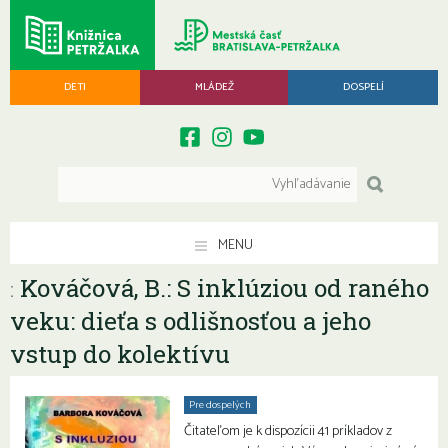
DETI
MLÁDEŽ
DOSPELÍ
MENU
Kováčová, B.: S inklúziou od raného
:
veku: dieťa s odlišnosťou a jeho
vstup do kolektívu
Pre dospelých
Čitateľom je k dispozícii 41 príkladov z