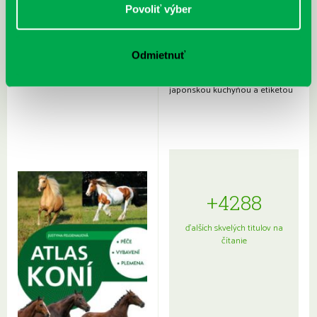
Povoliť výber
Odmietnuť
Rudź, Przemyslaw: Atlas hviezd:
Hardy, Paula: Japonsko na tanieri:
Sprievodca po hviezdnej oblohe
kompletný sprievodca
japonskou kuchyňou a etiketou
+4288
ďalších skvelých titulov na
čítanie