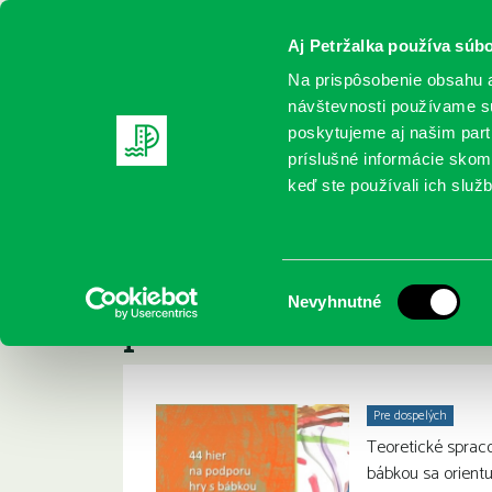
Aj Petržalka používa súbo
Na prispôsobenie obsahu a
návštevnosti používame sú
poskytujeme aj našim partn
REGISTRUJTE SA
ONLINE KATALÓ
príslušné informácie skomb
keď ste používali ich služb
Domov
Nové knihy
Kováčová, Barbora: 44 hier na podp
Kováčová, Barbora: 
:
Výber
Nevyhnutné
predškolského vek
súhlasu
Pre dospelých
Teoretické spraco
bábkou sa orientuj