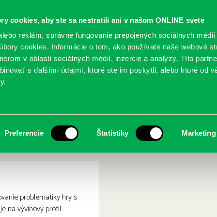
ry cookies, aby ste sa nestratili ani v našom ONLINE svete
lebo reklám, správne fungovanie prepojených sociálnych médií
bory cookies. Informácie o tom, ako používate naše webové st
erom v oblasti sociálnych médií, inzercie a analýzy. Títo partn
GY
SLUŽBY
PODUJATIA
POBOČKY
O KNIŽ
inovať s ďalšími údajmi, ktoré ste im poskytli, alebo ktoré od vá
y.
oru hry s bábkou pre deti predškolského veku
44 hier na podporu hry s b
Preferencie
Štatistiky
Marketing
u
vanie problematiky hry s
e na vývinový profil