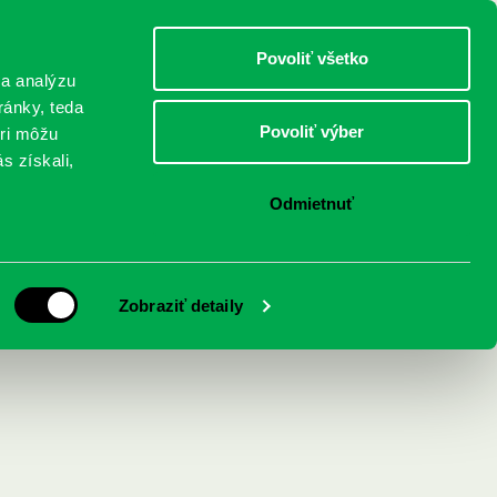
DETI
MLÁDEŽ
DOSPELÍ
Povoliť všetko
 a analýzu
ránky, teda
Povoliť výber
eri môžu
NICI
FEDINOVA
KONTAKTY
s získali,
Odmietnuť
ábkou pre deti
Zobraziť detaily