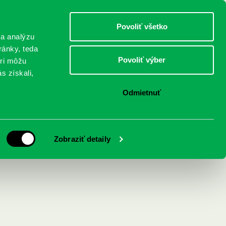
DETI
MLÁDEŽ
DOSPELÍ
Povoliť všetko
 a analýzu
ránky, teda
Povoliť výber
eri môžu
NICI
FEDINOVA
KONTAKTY
s získali,
Odmietnuť
ch
Zobraziť detaily