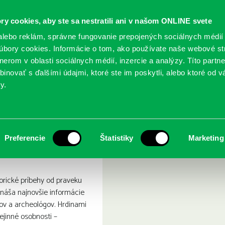
ry cookies, aby ste sa nestratili ani v našom ONLINE svete
lebo reklám, správne fungovanie prepojených sociálnych médií
bory cookies. Informácie o tom, ako používate naše webové st
erom v oblasti sociálnych médií, inzercie a analýzy. Títo partn
GY
SLUŽBY
PODUJATIA
POBOČKY
O KNIŽ
inovať s ďalšími údajmi, ktoré ste im poskytli, alebo ktoré od vá
y.
prázdnených
História pre zaneprázdnený
Preferencie
Štatistiky
Marketing
orické príbehy od praveku
rináša najnovšie informácie
kov a archeológov. Hrdinami
jinné osobnosti –