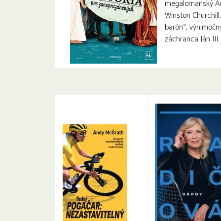
megalomanský Ado
Winston Churchill
barón“, výnimočn
záchranca Ján III. 