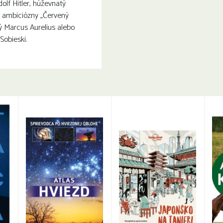
lf Hitler, húževnatý
, ambiciózny „Červený
ý Marcus Aurelius alebo
Sobieski.