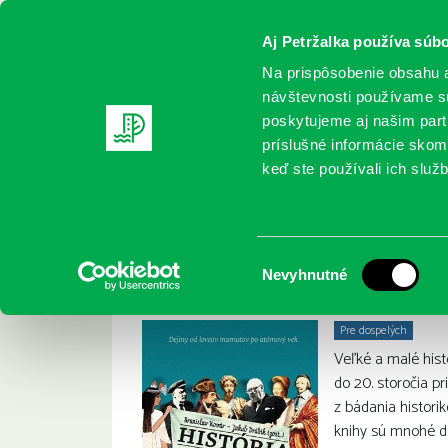
Aj Petržalka používa súbo
Na prispôsobenie obsahu a
návštevnosti používame sú
poskytujeme aj našim partn
REGISTRUJTE SA
ONLINE KATALÓ
príslušné informácie skomb
keď ste používali ich služb
Domov
Nové knihy
Kovár, Branislav: História pre zane
Kovár, Branislav: 
:
Výber
Nevyhnutné
súhlasu
Pre dospelých
Veľké a malé hist
do 20. storočia p
z bádania histori
knihy sú mnohé de