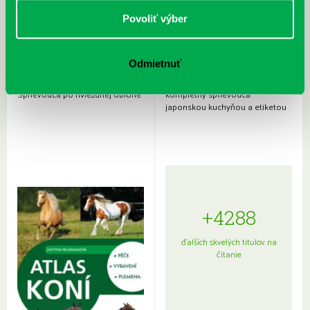
Povoliť výber
Odmietnuť
Rudź, Przemyslaw: Atlas hviezd:
Hardy, Paula: Japonsko na tanieri:
Sprievodca po hviezdnej oblohe
kompletný sprievodca
japonskou kuchyňou a etiketou
+4288
ďalších skvelých titulov na
čítanie