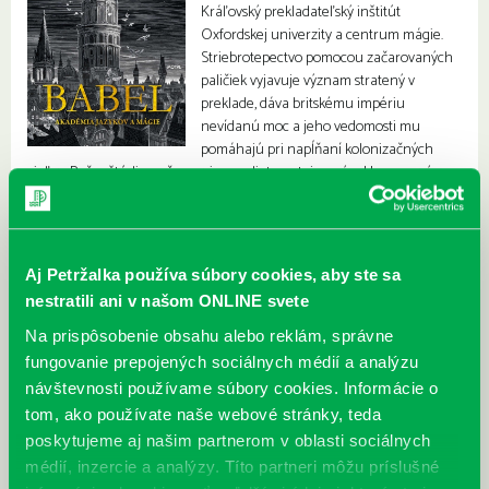
Kráľovský prekladateľský inštitút
Oxfordskej univerzity a centrum mágie.
Striebrotepectvo pomocou začarovaných
paličiek vyjavuje význam stratený v
preklade, dáva britskému impériu
nevídanú moc a jeho vedomosti mu
pomáhajú pri napĺňaní kolonizačných
cieľov. Počas štúdia sa čoraz viac zaplieta so tajomným Hermesovým
spolkom, ktorý sa snaží zastaviť imperiálny rozkvet.
Aj Petržalka používa súbory cookies, aby ste sa
nestratili ani v našom ONLINE svete
Na prispôsobenie obsahu alebo reklám, správne
fungovanie prepojených sociálnych médií a analýzu
návštevnosti používame súbory cookies. Informácie o
tom, ako používate naše webové stránky, teda
poskytujeme aj našim partnerom v oblasti sociálnych
médií, inzercie a analýzy. Títo partneri môžu príslušné