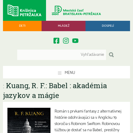
DETI
MLÁDEŽ
DOSPELÍ
MENU
Kuang, R. F.: Babel : akadémia
:
jazykov a mágie
Román s prvkami fantasy z alternatívnej
histórie odohrávajúci sa v Anglicku 19.
storočia s Robinom Swiftom. Robinovou
túžbou je dostať sa na Babel, prestížny