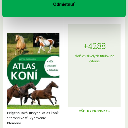
japonskou kuchyňou a etiketou
Odmietnuť
+4288
ďalších skvelých titulov na
čítanie
VŠETKY NOVINKY »
Felgenauová, Justyna: Atlas koní.:
Starostlivosť. Vybavenie.
Plemená