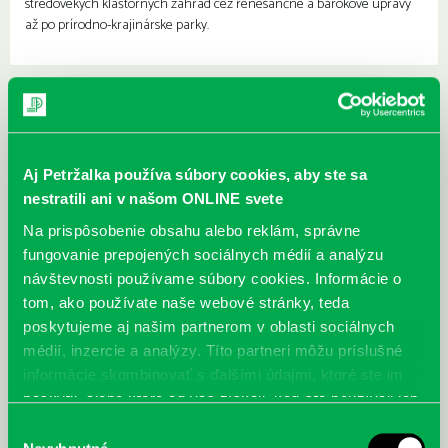
stredovekých kláštorných záhrad cez renesančné a barokové úpravy
až po prírodno-krajinárske parky.
Aj Petržalka používa súbory cookies, aby ste sa
nestratili ani v našom ONLINE svete
Na prispôsobenie obsahu alebo reklám, správne
fungovanie prepojených sociálnych médií a analýzu
návštevnosti používame súbory cookies. Informácie o
tom, ako používate naše webové stránky, teda
poskytujeme aj našim partnerom v oblasti sociálnych
médií, inzercie a analýzy. Títo partneri môžu príslušné
informácie skombinovať s ďalšími údajmi, ktoré ste im
poskytli, alebo ktoré od vás získali, keď ste používali ich
služby.
Výber
McGrath, Andy: Tadej Pogačar:
Bárdy, Peter: Radičová