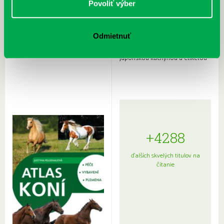
Povoliť výber
Odmietnuť
Rudź, Przemyslaw: Atlas hviezd:
Hardy, Paula: Japonsko na tanieri:
Sprievodca po hviezdnej oblohe
kompletný sprievodca
japonskou kuchyňou a etiketou
+4288
ďalších skvelých titulov na
čítanie