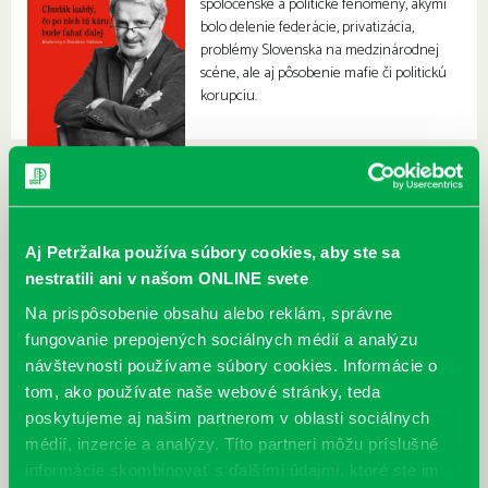
spoločenské a politické fenomény, akými
bolo delenie federácie, privatizácia,
problémy Slovenska na medzinárodnej
scéne, ale aj pôsobenie mafie či politickú
korupciu.
Aj Petržalka používa súbory cookies, aby ste sa
nestratili ani v našom ONLINE svete
Na prispôsobenie obsahu alebo reklám, správne
fungovanie prepojených sociálnych médií a analýzu
návštevnosti používame súbory cookies. Informácie o
tom, ako používate naše webové stránky, teda
poskytujeme aj našim partnerom v oblasti sociálnych
médií, inzercie a analýzy. Títo partneri môžu príslušné
informácie skombinovať s ďalšími údajmi, ktoré ste im