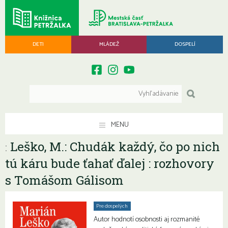
DETI
MLÁDEŽ
DOSPELÍ
MENU
Leško, M.: Chudák každý, čo po nich
:
tú káru bude ťahať ďalej : rozhovory
s Tomášom Gálisom
Pre dospelých
Autor hodnotí osobnosti aj rozmanité