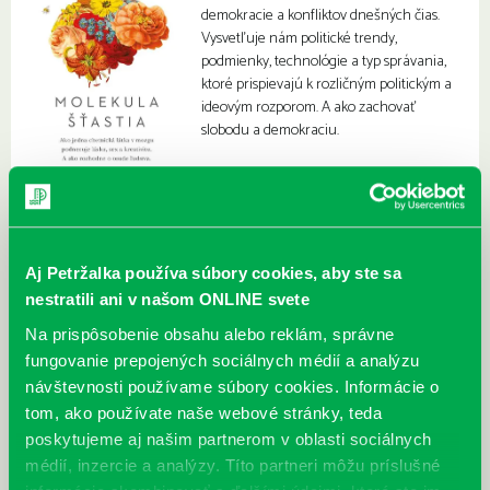
demokracie a konfliktov dnešných čias.
Vysvetľuje nám politické trendy,
podmienky, technológie a typ správania,
ktoré prispievajú k rozličným politickým a
ideovým rozporom. A ako zachovať
slobodu a demokraciu.
Aj Petržalka používa súbory cookies, aby ste sa
nestratili ani v našom ONLINE svete
Na prispôsobenie obsahu alebo reklám, správne
fungovanie prepojených sociálnych médií a analýzu
návštevnosti používame súbory cookies. Informácie o
tom, ako používate naše webové stránky, teda
poskytujeme aj našim partnerom v oblasti sociálnych
médií, inzercie a analýzy. Títo partneri môžu príslušné