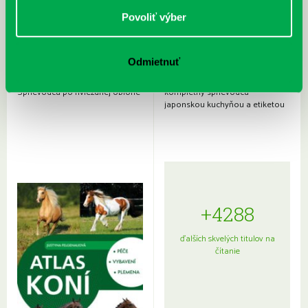
Povoliť výber
Odmietnuť
Rudź, Przemyslaw: Atlas hviezd:
Hardy, Paula: Japonsko na tanieri:
Sprievodca po hviezdnej oblohe
kompletný sprievodca
japonskou kuchyňou a etiketou
+4288
ďalších skvelých titulov na
čítanie