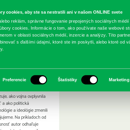
ry cookies, aby ste sa nestratili ani v našom ONLINE svete
lebo reklám, správne fungovanie prepojených sociálnych médií
bory cookies. Informácie o tom, ako používate naše webové st
erom v oblasti sociálnych médií, inzercie a analýzy. Títo partn
GY
SLUŽBY
PODUJATIA
POBOČKY
O KNIŽ
inovať s ďalšími údajmi, ktoré ste im poskytli, alebo ktoré od vá
y.
s formoval konflikt
t: Vojna: Ako nás formoval
Preferencie
Štatistiky
Marketing
uje, ako vojna ovplyvnila
 a ako politická
ológie a ideológie zmenili
ojujeme. Na príkladoch od
snosť autor odhaľuje