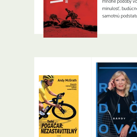
mnohé podoby vojn
minulosť, budúcno
samotnú podstatu