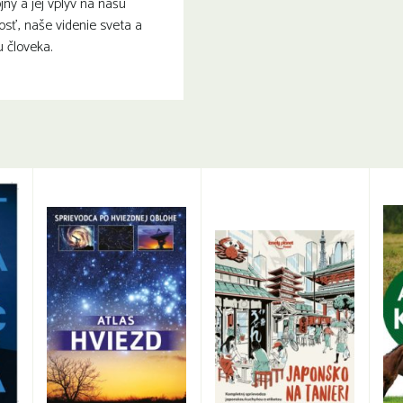
y a jej vplyv na našu
sť, naše videnie sveta a
 človeka.