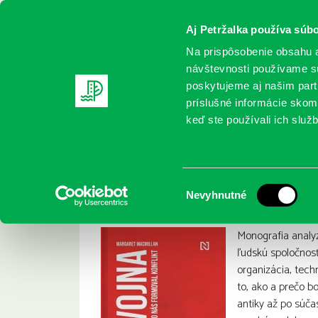
Aj Petržalka používa súbo
Na prispôsobenie obsahu a
návštevnosti používame sú
poskytujeme aj našim partn
REGISTRUJTE SA
ONLINE KATALÓ
príslušné informácie skomb
keď ste používali ich služb
Domov
Nové knihy
MacMillan, Margaret: Vojna: Ako ná
MacMillan, Margare
:
Výber
Nevyhnutné
súhlasu
Monografia analyz
ľudskú spoločnosť
organizácia, techn
to, ako a prečo b
antiky až po súča