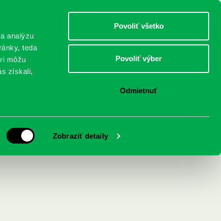
DETI
MLÁDEŽ
DOSPELÍ
Povoliť všetko
 a analýzu
ránky, teda
Povoliť výber
eri môžu
NICI
FEDINOVA
KONTAKTY
s získali,
Odmietnuť
 konflikt
Zobraziť detaily