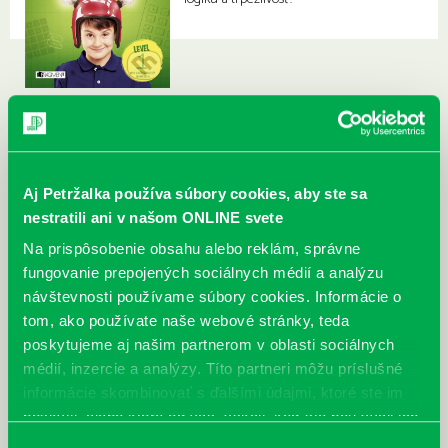
Aj Petržalka používa súbory cookies, aby ste sa
nestratili ani v našom ONLINE svete
Na prispôsobenie obsahu alebo reklám, správne
fungovanie prepojených sociálnych médií a analýzu
návštevnosti používame súbory cookies. Informácie o
tom, ako používate naše webové stránky, teda
poskytujeme aj našim partnerom v oblasti sociálnych
médií, inzercie a analýzy. Títo partneri môžu príslušné
informácie skombinovať s ďalšími údajmi, ktoré ste im
poskytli, alebo ktoré od vás získali, keď ste používali ich
služby.
Výber