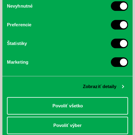
Nevyhnutné
McGrath, Andy: Tadej Pogačar:
Bárdy, Peter: Radičová
súhlasu
Prvá biografia najväčšieho
cyklistu modernej doby:
nezastaviteľný
Preferencie
Štatistiky
Marketing
Zobraziť detaily
Povoliť všetko
Povoliť výber