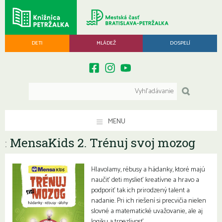
DETI
MLÁDEŽ
DOSPELÍ
MENU
MensaKids 2. Trénuj svoj mozog
:
Hlavolamy, rébusy a hádanky, ktoré majú
naučiť deti myslieť kreatívne a hravo a
podporiť tak ich prirodzený talent a
nadanie. Pri ich riešení si precvičia nielen
slovné a matematické uvažovanie, ale aj
logiku a trpezlivosť.