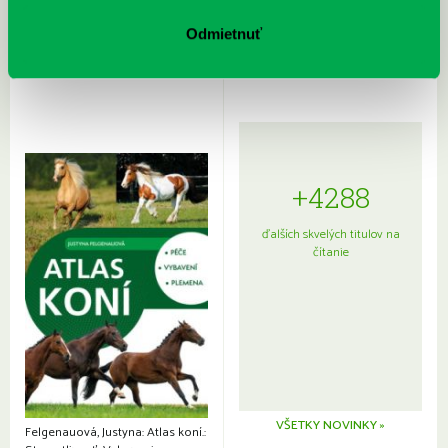
Rudź, Przemyslaw: Atlas hviezd:
Hardy, Paula: Japonsko na tanieri:
Sprievodca po hviezdnej oblohe
kompletný sprievodca
Odmietnuť
japonskou kuchyňou a etiketou
+4288
ďalších skvelých titulov na
čítanie
VŠETKY NOVINKY »
Felgenauová, Justyna: Atlas koní.: