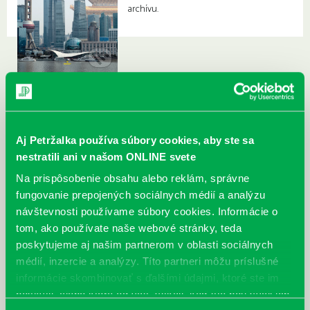
archívu.
Aj Petržalka používa súbory cookies, aby ste sa
nestratili ani v našom ONLINE svete
Na prispôsobenie obsahu alebo reklám, správne
fungovanie prepojených sociálnych médií a analýzu
návštevnosti používame súbory cookies. Informácie o
tom, ako používate naše webové stránky, teda
poskytujeme aj našim partnerom v oblasti sociálnych
médií, inzercie a analýzy. Títo partneri môžu príslušné
informácie skombinovať s ďalšími údajmi, ktoré ste im
poskytli, alebo ktoré od vás získali, keď ste používali ich