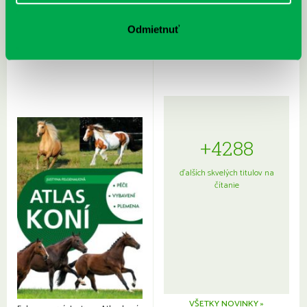
Rudź, Przemyslaw: Atlas hviezd:
Hardy, Paula: Japonsko na tanieri:
Sprievodca po hviezdnej oblohe
kompletný sprievodca
Odmietnuť
japonskou kuchyňou a etiketou
+4288
ďalších skvelých titulov na
čítanie
VŠETKY NOVINKY »