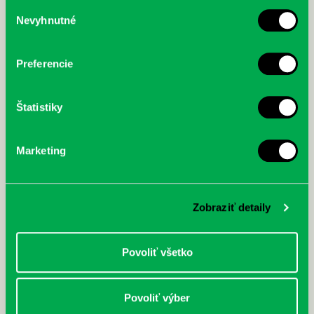
služby.
Výber
Nevyhnutné
súhlasu
McGrath, Andy: Tadej Pogačar:
Bárdy, Peter: Radičová
Prvá biografia najväčšieho
cyklistu modernej doby:
Preferencie
nezastaviteľný
Štatistiky
Marketing
Zobraziť detaily
Povoliť všetko
Povoliť výber