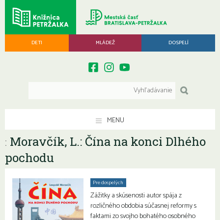
DETI
MLÁDEŽ
DOSPELÍ
MENU
Moravčík, L.: Čína na konci Dlhého
:
pochodu
Pre dospelých
Zážitky a skúsenosti autor spája z
rozličného obdobia súčasnej reformy s
faktami zo svojho bohatého osobného