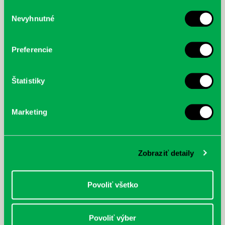
služby.
Výber
Nevyhnutné
súhlasu
McGrath, Andy: Tadej Pogačar:
Bárdy, Peter: Radičová
Prvá biografia najväčšieho
cyklistu modernej doby:
Preferencie
nezastaviteľný
Štatistiky
Marketing
Zobraziť detaily
Povoliť všetko
Povoliť výber