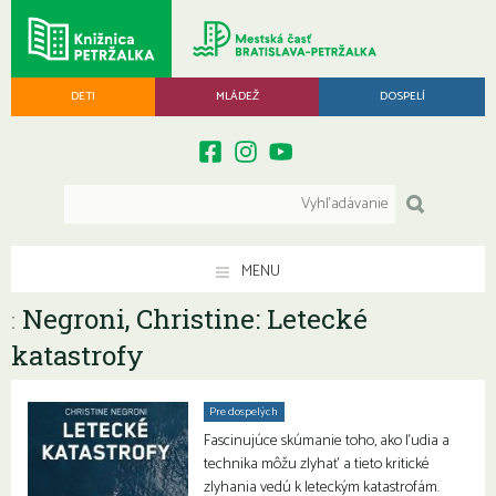
DETI
MLÁDEŽ
DOSPELÍ
MENU
Negroni, Christine: Letecké
:
katastrofy
Pre dospelých
Fascinujúce skúmanie toho, ako ľudia a
technika môžu zlyhať a tieto kritické
zlyhania vedú k leteckým katastrofám.