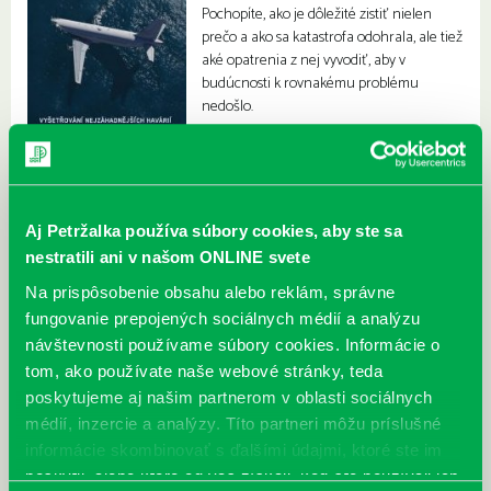
Pochopíte, ako je dôležité zistiť nielen
prečo a ako sa katastrofa odohrala, ale tiež
aké opatrenia z nej vyvodiť, aby v
budúcnosti k rovnakému problému
nedošlo.
Aj Petržalka používa súbory cookies, aby ste sa
nestratili ani v našom ONLINE svete
Na prispôsobenie obsahu alebo reklám, správne
fungovanie prepojených sociálnych médií a analýzu
návštevnosti používame súbory cookies. Informácie o
tom, ako používate naše webové stránky, teda
poskytujeme aj našim partnerom v oblasti sociálnych
médií, inzercie a analýzy. Títo partneri môžu príslušné
informácie skombinovať s ďalšími údajmi, ktoré ste im
poskytli, alebo ktoré od vás získali, keď ste používali ich