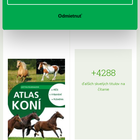
Rudź, Przemyslaw: Atlas hviezd:
Hardy, Paula: Japonsko na tanieri:
Odmietnuť
Sprievodca po hviezdnej oblohe
kompletný sprievodca
japonskou kuchyňou a etiketou
+4288
ďalších skvelých titulov na
čítanie