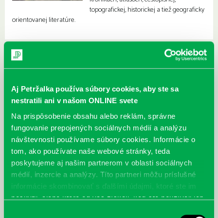
topografickej, historickej a tiež geograficky
orientovanej literatúre.
Aj Petržalka používa súbory cookies, aby ste sa
nestratili ani v našom ONLINE svete
Na prispôsobenie obsahu alebo reklám, správne
fungovanie prepojených sociálnych médií a analýzu
návštevnosti používame súbory cookies. Informácie o
tom, ako používate naše webové stránky, teda
poskytujeme aj našim partnerom v oblasti sociálnych
médií, inzercie a analýzy. Títo partneri môžu príslušné
informácie skombinovať s ďalšími údajmi, ktoré ste im
poskytli, alebo ktoré od vás získali, keď ste používali ich
služby.
Výber