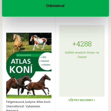
japonskou kuchyňou a etiketou
Odmietnuť
+4288
ďalších skvelých titulov na
čítanie
VŠETKY NOVINKY »
Felgenauová, Justyna: Atlas koní.:
Starostlivosť. Vybavenie.
Plemená