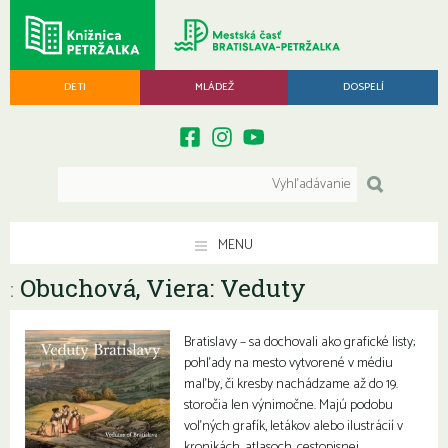
DETI
MLÁDEŽ
DOSPELÍ
MENU
Obuchová, Viera: Veduty
:
Bratislavy – sa dochovali ako grafické listy;
pohľady na mesto vytvorené v médiu
maľby, či kresby nachádzame až do 19.
storočia len výnimočne. Majú podobu
voľných grafík, letákov alebo ilustrácií v
kronikách, atlasoch, cestopisnej,