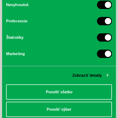
McGrath, Andy: Tadej Pogačar:
Bárdy, Peter: Radičová
Nevyhnutné
súhlasu
Prvá biografia najväčšieho
cyklistu modernej doby:
nezastaviteľný
Preferencie
Štatistiky
Marketing
Zobraziť detaily
Povoliť všetko
Povoliť výber