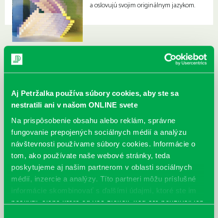
a oslovujú svojim originálnym jazykom.
Aj Petržalka používa súbory cookies, aby ste sa
nestratili ani v našom ONLINE svete
Na prispôsobenie obsahu alebo reklám, správne
fungovanie prepojených sociálnych médií a analýzu
návštevnosti používame súbory cookies. Informácie o
tom, ako používate naše webové stránky, teda
poskytujeme aj našim partnerom v oblasti sociálnych
médií, inzercie a analýzy. Títo partneri môžu príslušné
informácie skombinovať s ďalšími údajmi, ktoré ste im
poskytli, alebo ktoré od vás získali, keď ste používali ich
služby.
Výber