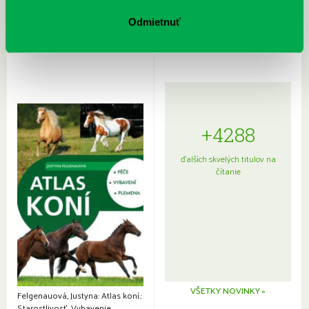
Rudź, Przemyslaw: Atlas hviezd:
Hardy, Paula: Japonsko na tanieri:
Sprievodca po hviezdnej oblohe
kompletný sprievodca
Odmietnuť
japonskou kuchyňou a etiketou
+4288
ďalších skvelých titulov na
čítanie
VŠETKY NOVINKY »
Felgenauová, Justyna: Atlas koní.:
Starostlivosť. Vybavenie.