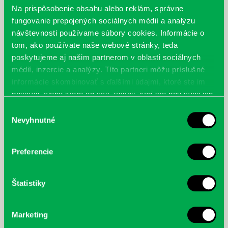
Autorský kolektív: Mgr. Ing. Michal Páleník, PhD. – Bc. Ivana Oravcová –
Na prispôsobenie obsahu alebo reklám, správne
Mgr. Marián Holienka, PhD. – doc. Ing. Anna Pilková, CSc., MBA – Mgr.
fungovanie prepojených sociálnych médií a analýzu
Alexander Mušinka, PhD. – RNDr. Miroslav Pollák
návštevnosti používame súbory cookies. Informácie o
tom, ako používate naše webové stránky, teda
poskytujeme aj našim partnerom v oblasti sociálnych
médií, inzercie a analýzy. Títo partneri môžu príslušné
informácie skombinovať s ďalšími údajmi, ktoré ste im
poskytli, alebo ktoré od vás získali, keď ste používali ich
služby.
Výber
Nevyhnutné
súhlasu
Preferencie
Štatistiky
Marketing