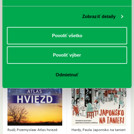
McGrath, Andy: Tadej Pogačar:
Bárdy, Peter: Radičová
Prvá biografia najväčšieho
cyklistu modernej doby:
Zobraziť detaily
nezastaviteľný
Povoliť všetko
Povoliť výber
Odmietnuť
Rudź, Przemyslaw: Atlas hviezd:
Hardy, Paula: Japonsko na tanieri: