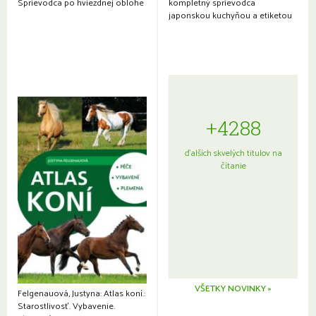
Sprievodca po hviezdnej oblohe
kompletný sprievodca
japonskou kuchyňou a etiketou
+4288
ďalších skvelých titulov na
čítanie
VŠETKY NOVINKY »
Felgenauová, Justyna: Atlas koní.:
Starostlivosť. Vybavenie.