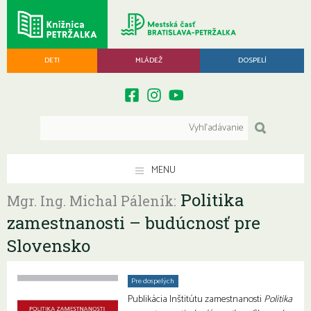
DETI
MLÁDEŽ
DOSPELÍ
MENU
Politika
Mgr. Ing. Michal Páleník:
zamestnanosti – budúcnosť pre
Slovensko
Pre dospelých
Publikácia Inštitútu zamestnanosti
Politika