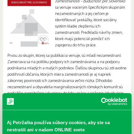
zamestnanosti – budúcnosť pre Slovensko
sa venuje viacerým špecifickým skupinám
nezamestnaných a jej cieľom je
identifikovať prekážky, ktoré sociálny
systém kladie zlepšeniu ich
zamestnanosti. Predkladá návrhy zmien,
ktoré majú potenciál pomôcť ich
zapojeniu do trhu práce.
Prvou zo skupín, ktorej sa publikácia venuje, sú mladí nezamestnaní.
Zameriava sa na politiku podpory ich zamestnávania a na podporu
podnikania mladých a malých podnikov. Ďalšou skupinou sú zdravotne
postihnutí občania, ktorých miera zamestnanosti je aj napriek
zákonnej povinnosti ich zamestnávania veľmi nízka. Dlhodobo
nezamestnaní a obyvatelia marginalizovaných rómskych komunít sú
najťažšie zapojiteľnou skupinou do trhu práce a riešenie ich situácie
si vyžaduje spoluprácu celého verejného sektora, všetkých
ministerstiev, obcí, štátnych i verejných podnikov. Publikácia sa venuje
taktiež podpore mobility, individuálnemu prístupu k nezamestnaným
občanom, sociálnym podnikom, absolventskej praxi, aktivačným
Aj Petržalka používa súbory cookies, aby ste sa
prácam a neštátnym službám zamestnanosti.
nestratili ani v našom ONLINE svete