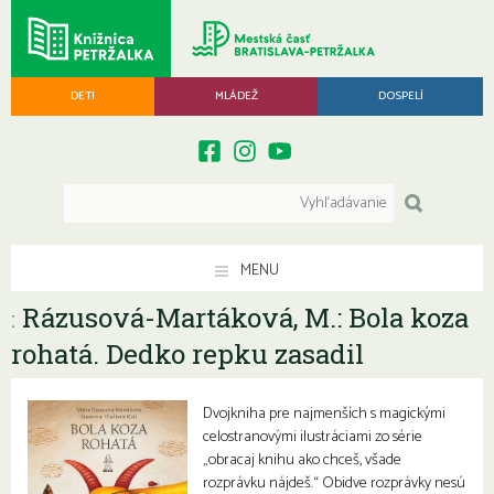
DETI
MLÁDEŽ
DOSPELÍ
MENU
Rázusová-Martáková, M.: Bola koza
:
rohatá. Dedko repku zasadil
Dvojkniha pre najmenších s magickými
celostranovými ilustráciami zo série
„obracaj knihu ako chceš, všade
rozprávku nájdeš.“ Obidve rozprávky nesú