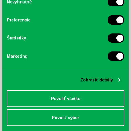
Nevyhnutné
súhlasu
Prvá biografia najväčšieho
cyklistu modernej doby:
nezastaviteľný
Preferencie
Štatistiky
Marketing
Zobraziť detaily
Povoliť všetko
Povoliť výber
Rudź, Przemyslaw: Atlas hviezd:
Hardy, Paula: Japonsko na tanieri:
Sprievodca po hviezdnej oblohe
kompletný sprievodca