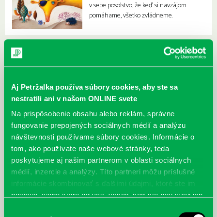
v sebe posolstvo, že keď si navzájom
pomáhame, všetko zvládneme.
Aj Petržalka používa súbory cookies, aby ste sa
nestratili ani v našom ONLINE svete
Na prispôsobenie obsahu alebo reklám, správne
fungovanie prepojených sociálnych médií a analýzu
návštevnosti používame súbory cookies. Informácie o
tom, ako používate naše webové stránky, teda
poskytujeme aj našim partnerom v oblasti sociálnych
médií, inzercie a analýzy. Títo partneri môžu príslušné
informácie skombinovať s ďalšími údajmi, ktoré ste im
poskytli, alebo ktoré od vás získali, keď ste používali ich
služby.
Výber
McGrath, Andy: Tadej Pogačar:
Bárdy, Peter: Radičová