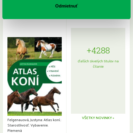
japonskou kuchyňou a etiketou
Odmietnuť
+4288
ďalších skvelých titulov na
čítanie
VŠETKY NOVINKY »
Felgenauová, Justyna: Atlas koní.:
Starostlivosť. Vybavenie.
Plemená