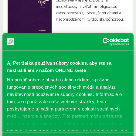
okolitý svet – aj s jeho zložitými
medziľudskými vzťahmi, religiozitou,
zanedbanosťou, krásou, šeptuchami a
nadprirodzenom i tvrdou skutočnosťou.
Aj Petržalka používa súbory cookies, aby ste sa
nestratili ani v našom ONLINE svete
Na prispôsobenie obsahu alebo reklám, správne
fungovanie prepojených sociálnych médií a analýzu
návštevnosti používame súbory cookies. Informácie o
tom, ako používate naše webové stránky, teda
poskytujeme aj našim partnerom v oblasti sociálnych
médií, inzercie a analýzy. Títo partneri môžu príslušné
informácie skombinovať s ďalšími údajmi, ktoré ste im
poskytli, alebo ktoré od vás získali, keď ste používali ich