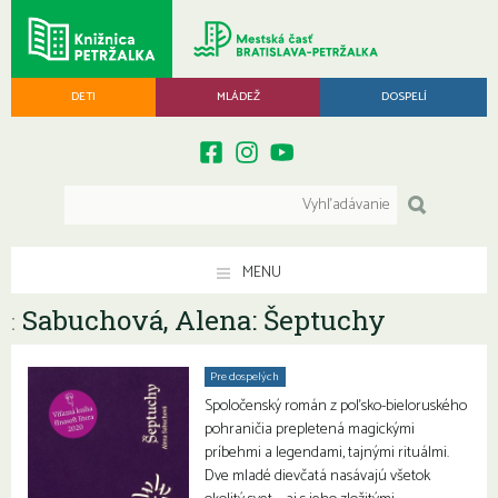
DETI
MLÁDEŽ
DOSPELÍ
MENU
Sabuchová, Alena: Šeptuchy
:
Pre dospelých
Spoločenský román z poľsko-bieloruského
pohraničia prepletená magickými
príbehmi a legendami, tajnými rituálmi.
Dve mladé dievčatá nasávajú všetok