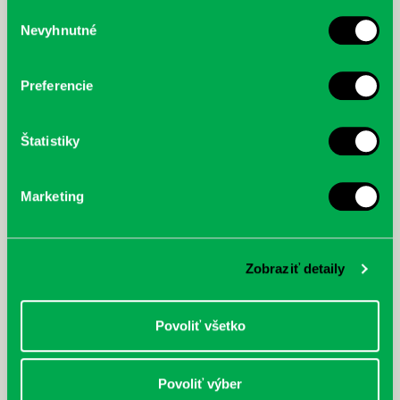
služby.
Výber
Nevyhnutné
súhlasu
McGrath, Andy: Tadej Pogačar:
Bárdy, Peter: Radičová
Prvá biografia najväčšieho
cyklistu modernej doby:
Preferencie
nezastaviteľný
Štatistiky
Marketing
Zobraziť detaily
Povoliť všetko
Povoliť výber