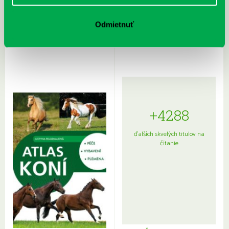
Rudź, Przemyslaw: Atlas hviezd:
Hardy, Paula: Japonsko na tanieri:
Sprievodca po hviezdnej oblohe
kompletný sprievodca
Odmietnuť
japonskou kuchyňou a etiketou
+4288
ďalších skvelých titulov na
čítanie