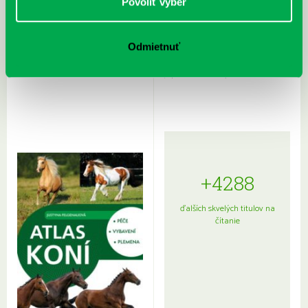
Povoliť výber
Odmietnuť
Rudź, Przemyslaw: Atlas hviezd:
Hardy, Paula: Japonsko na tanieri:
Sprievodca po hviezdnej oblohe
kompletný sprievodca
japonskou kuchyňou a etiketou
+4288
ďalších skvelých titulov na
čítanie