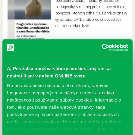
postupmi z oblasti medicíny, liečebnej
pedagogiky, sociálnej práce a psychológie,
pomocou ktorých odhaliť už prvé príznaky
syndrómu CAN, a tak predísť devastácii
detského tela i duše.
Aj Petržalka používa súbory cookies, aby ste sa
nestratili ani v našom ONLINE svete
Na prispôsobenie obsahu alebo reklám, správne
fungovanie prepojených sociálnych médií a analýzu
návštevnosti používame súbory cookies. Informácie o
tom, ako používate naše webové stránky, teda
poskytujeme aj našim partnerom v oblasti sociálnych
médií, inzercie a analýzy. Títo partneri môžu príslušné
informácie skombinovať s ďalšími údajmi, ktoré ste im